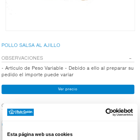
CARNICERÍA
CHARCUTERÍA
POLLO SALSA AL AJILLO
OBSERVACIONES
QUESOS
- Articulo de Peso Variable - Debido a ello al preparar su
AL
pedido el importe puede variar
CORTE
FRUTAS Y
VERDURAS
CONTENIDO ADICIONAL
Conservación y
Información General
Ingred. Alérgenos
Info. Nutricional
Utilización
BEBIDAS
Esta página web usa cookies