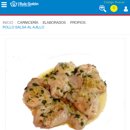
Saltar al contenido
Código Postal
0
MENÚ
CORPORATIVO
.
.
.
.
INICIO
CARNICERÍA
ELABORADOS
PROPIOS
POLLO SALSA AL AJILLO
ALIMENTACIÓN
DESAYUNO
Y
MERIENDA
LÁCTEOS
CONGELADOS