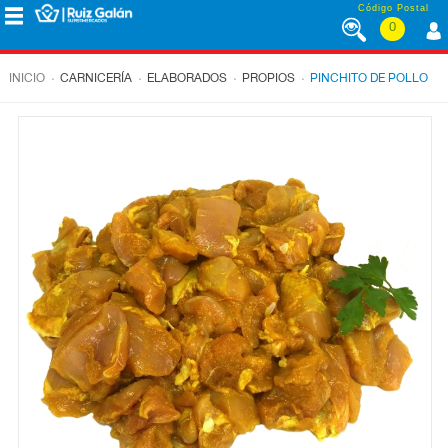
Saltar al contenido
Código Postal
0
MENÚ
CORPORATIVO
.
.
.
.
INICIO
CARNICERÍA
ELABORADOS
PROPIOS
PINCHITO DE POLLO
ALIMENTACIÓN
DESAYUNO
Y
MERIENDA
LÁCTEOS
CONGELADOS