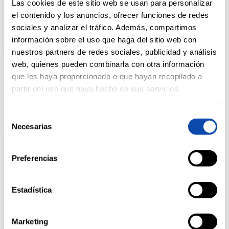
Las cookies de este sitio web se usan para personalizar
PINCHITO DE POLLO
País de Origen:
el contenido y los anuncios, ofrecer funciones de redes
España
DROGUERÍA
sociales y analizar el tráfico. Además, compartimos
Y LIMPIEZA
información sobre el uso que haga del sitio web con
nuestros partners de redes sociales, publicidad y análisis
web, quienes pueden combinarla con otra información
PERFUMERÍA
que les haya proporcionado o que hayan recopilado a
Productos relacionados
E HIGIENE
partir del uso que haya hecho de sus servicios.
Selección
MASCOTAS
Necesarias
de
consentimiento
Preferencias
HOGAR
Y
BAZAR
Estadística
Marketing