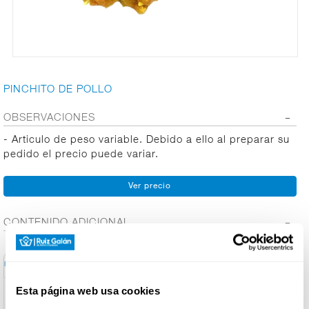
CARNICERÍA
PINCHITO DE POLLO
CHARCUTERÍA
OBSERVACIONES
- Articulo de peso variable. Debido a ello al preparar su
QUESOS
pedido el precio puede variar.
AL
CORTE
CONTENIDO ADICIONAL
FRUTAS Y
VERDURAS
Conservación y
Información General
Ingred. Alérgenos
Info. Nutricional
Utilización
BEBIDAS
Esta página web usa cookies
Denominación de alimento: