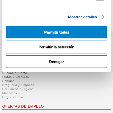
ALAS DE POLLO
FILETE EMPANADO DE
ARGENTINA
POLLO
Mostrar detalles
Permitir todas
SUPERMERCADO
Permitir la selección
Alimentación
Desayuno y Merienda
Lácteos
Denegar
Congelados
Carnicería
Charcutería
Quesos al Corte
Frutas y Verduras
Bebidas
Droguería y Limpieza
Perfumería e Higiene
Mascotas
Hogar y Bazar
OFERTAS DE EMPLEO