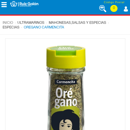
Saltar al contenido
Código Postal
0
MENÚ
CORPORATIVO
.
.
.
INICIO
ULTRAMARINOS
MAHONESAS,SALSAS Y ESPECIAS
.
ESPECIAS
OREGANO CARMENCITA
ALIMENTACIÓN
DESAYUNO
Y
MERIENDA
LÁCTEOS
CONGELADOS