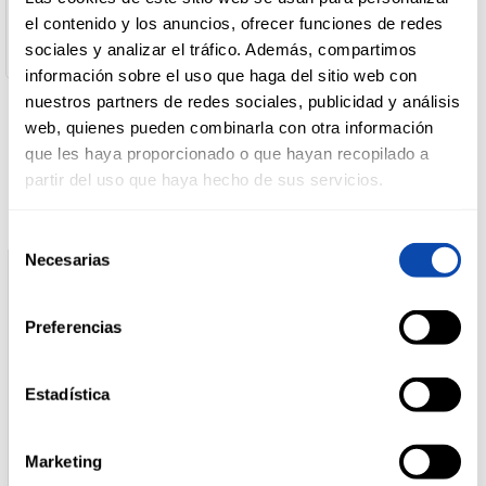
C/ISAAC PERAL, 46 03660 NOVELDA (ALICANTE)
el contenido y los anuncios, ofrecer funciones de redes
Cantidad Neta:
8 gr
sociales y analizar el tráfico. Además, compartimos
DROGUERÍA
Y LIMPIEZA
información sobre el uso que haga del sitio web con
nuestros partners de redes sociales, publicidad y análisis
web, quienes pueden combinarla con otra información
Productos relacionados
que les haya proporcionado o que hayan recopilado a
PERFUMERÍA
E HIGIENE
partir del uso que haya hecho de sus servicios.
Selección
Necesarias
MASCOTAS
de
consentimiento
Preferencias
HOGAR
Y
BAZAR
Estadística
Marketing