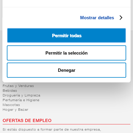
LA BARRACA
CARMENCITA
CARNE DE PIMIENTO
SAZONADOR POLLO
CHORICERO LA BARRACA
TARIYAKI CARMENCITA
Mostrar detalles
Permitir todas
SUPERMERCADO
Permitir la selección
Alimentación
Desayuno y Merienda
Lácteos
Congelados
Denegar
Carnicería
Charcutería
Quesos al Corte
Frutas y Verduras
Bebidas
Droguería y Limpieza
Perfumería e Higiene
Mascotas
Hogar y Bazar
OFERTAS DE EMPLEO
Si estás dispuesto a formar parte de nuestra empresa,