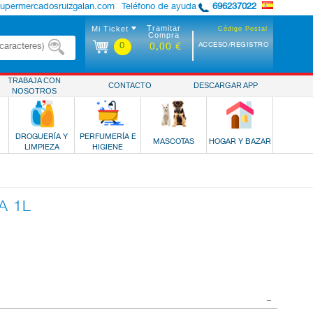
supermercadosruizgalan.com
Teléfono de ayuda
696237022
Tramitar
Mi Ticket
Código Postal
Compra
0
ACCESO/REGISTRO
0,00 €
TRABAJA CON
CONTACTO
DESCARGAR APP
NOSOTROS
DROGUERÍA Y
PERFUMERÍA E
MASCOTAS
HOGAR Y BAZAR
LIMPIEZA
HIGIENE
A 1L