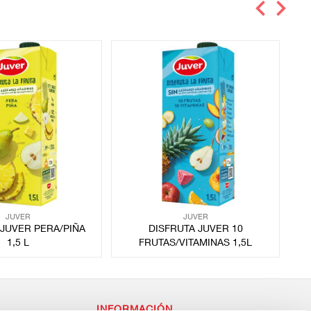
JUVER
JUVER
 JUVER PERA/PIÑA
DISFRUTA JUVER 10
D
1,5 L
FRUTAS/VITAMINAS 1,5L
INFORMACIÓN