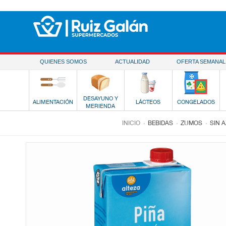
Saltar al contenido
QUIENES SOMOS
ACTUALIDAD
OFERTA SEMANAL
DESAYUNO Y
ALIMENTACIÓN
LÁCTEOS
CONGELADOS
MERIENDA
.
.
.
INICIO
BEBIDAS
ZUMOS
SIN 