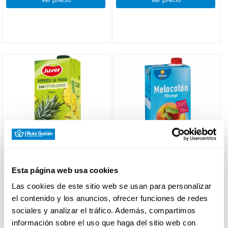
Ver precio
Ver precio
JUVER
ALTEZA
Esta página web usa cookies
DISFRUTA JUVER PIÑA 1,5L
NECTAR MELOCOTON LIGHT
ALTEZA 1L
Las cookies de este sitio web se usan para personalizar
el contenido y los anuncios, ofrecer funciones de redes
sociales y analizar el tráfico. Además, compartimos
Ver precio
Ver precio
información sobre el uso que haga del sitio web con