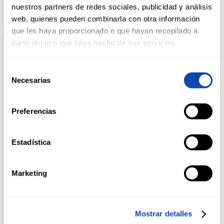
nuestros partners de redes sociales, publicidad y análisis
web, quienes pueden combinarla con otra información
que les haya proporcionado o que hayan recopilado a
partir del uso que haya hecho de sus servicios.
Selección
Necesarias
de
consentimiento
Preferencias
Estadística
ALTEZA
ALTEZA
NECTAR PIÑA LIGHT ALTEZA 1L
NECTAR NARANJA LIGHT
ALTEZA 1L
Marketing
Ver precio
Ver precio
Mostrar detalles