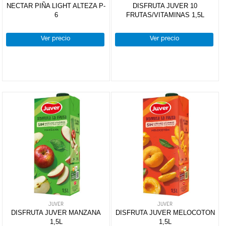
NECTAR PIÑA LIGHT ALTEZA P-
DISFRUTA JUVER 10
champagne
JUVER
(13)
6
FRUTAS/VITAMINAS 1,5L
Sidras
ALTEZA
(5)
DROGUERÍA
Y LIMPIEZA
Ver precio
Ver precio
PERFUMERÍA
E HIGIENE
MASCOTAS
HOGAR
Y
BAZAR
JUVER
JUVER
DISFRUTA JUVER MANZANA
DISFRUTA JUVER MELOCOTON
1,5L
1,5L