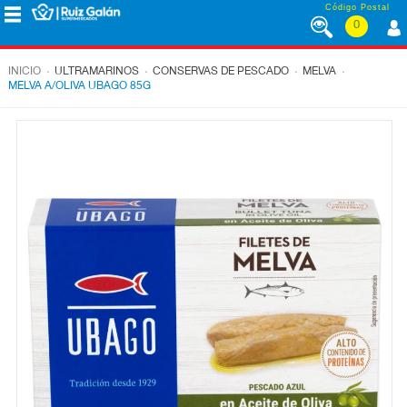
Saltar al contenido
Código Postal
0
MENÚ
CORPORATIVO
.
.
.
.
INICIO
ULTRAMARINOS
CONSERVAS DE PESCADO
MELVA
MELVA A/OLIVA UBAGO 85G
ALIMENTACIÓN
DESAYUNO
Y
MERIENDA
LÁCTEOS
CONGELADOS