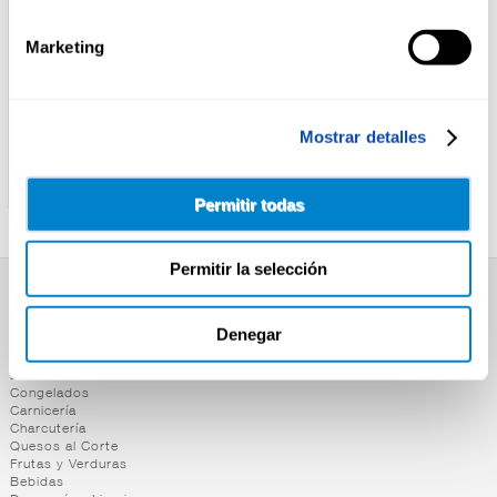
Marketing
Mostrar detalles
ALTEZA
UBAGO
FILETE MELVA A/OLIVA
MELVA A/OLIVA C/PIM.PIQ
ALTEZA RR.120
UBAGO 85G
Permitir todas
Permitir la selección
SUPERMERCADO
Denegar
Alimentación
Desayuno y Merienda
Lácteos
Congelados
Carnicería
Charcutería
Quesos al Corte
Frutas y Verduras
Bebidas