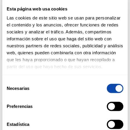
País de Origen:
España
Esta página web usa cookies
Nombre de Operador:
DROGUERÍA
UBAGO GROUP MARE S.L.
Las cookies de este sitio web se usan para personalizar
Y LIMPIEZA
Dirección del Operador:
el contenido y los anuncios, ofrecer funciones de redes
C/Charles Darwin, 3. 29590 Málaga
sociales y analizar el tráfico. Además, compartimos
Cantidad neta:
información sobre el uso que haga del sitio web con
115 gr
PERFUMERÍA
Peso escurrido:
nuestros partners de redes sociales, publicidad y análisis
E HIGIENE
85 gr
web, quienes pueden combinarla con otra información
que les haya proporcionado o que hayan recopilado a
partir del uso que haya hecho de sus servicios.
MASCOTAS
Productos relacionados
Selección
Necesarias
de
HOGAR
consentimiento
Y
BAZAR
Preferencias
Estadística