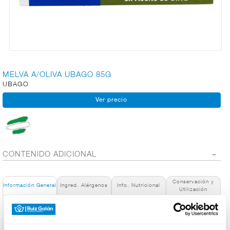
CARNICERÍA
CHARCUTERÍA
MELVA A/OLIVA UBAGO 85G
UBAGO
QUESOS
AL
CORTE
CONTENIDO ADICIONAL
FRUTAS Y
VERDURAS
Conservación y
Información General
Ingred. Alérgenos
Info. Nutricional
Utilización
Denominación de alimento:
BEBIDAS
Filetes de melva en aceite de oliva UBAGO 115g