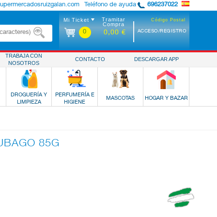
supermercadosruizgalan.com
Teléfono de ayuda
696237022
Tramitar
Mi Ticket
Código Postal
Compra
0
ACCESO/REGISTRO
0,00 €
TRABAJA CON
CONTACTO
DESCARGAR APP
NOSOTROS
DROGUERÍA Y
PERFUMERÍA E
MASCOTAS
HOGAR Y BAZAR
LIMPIEZA
HIGIENE
 UBAGO 85G