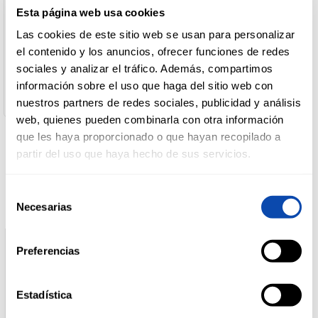
Nombre de Operador:
Esta página web usa cookies
Conservas Del Noroeste, S.A.
Dirección del Operador:
Las cookies de este sitio web se usan para personalizar
DROGUERÍA
Acuña, S/N - 36141 Vilaboa (Pontevedra)
Y LIMPIEZA
el contenido y los anuncios, ofrecer funciones de redes
Cantidad neta:
sociales y analizar el tráfico. Además, compartimos
111 gr
Peso escurrido:
información sobre el uso que haga del sitio web con
69 gr
nuestros partners de redes sociales, publicidad y análisis
PERFUMERÍA
E HIGIENE
web, quienes pueden combinarla con otra información
que les haya proporcionado o que hayan recopilado a
partir del uso que haya hecho de sus servicios.
Productos relacionados
MASCOTAS
Selección
Necesarias
de
consentimiento
HOGAR
Y
BAZAR
Preferencias
Estadística