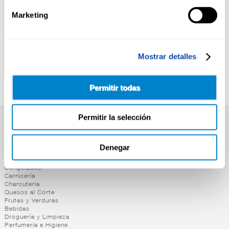
Marketing
ALTEZA
ALTEZA
Mostrar detalles
MEJILLON ESCABECHE
MEJILLON PICANTE
ALTEZA OL.120 14/18
ALTEZA OL.120 14/18
Permitir todas
Permitir la selección
SUPERMERCADO
Alimentación
Denegar
Desayuno y Merienda
Lácteos
Congelados
Carnicería
Charcutería
Quesos al Corte
Frutas y Verduras
Bebidas
Droguería y Limpieza
Perfumería e Higiene