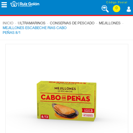
Saltar al contenido
Código Postal
0
MENÚ
CORPORATIVO
.
.
.
.
INICIO
ULTRAMARINOS
CONSERVAS DE PESCADO
MEJILLONES
MEJILLONES ESCABECHE RIAS CABO
PEÑAS 8/1
ALIMENTACIÓN
DESAYUNO
Y
MERIENDA
LÁCTEOS
CONGELADOS