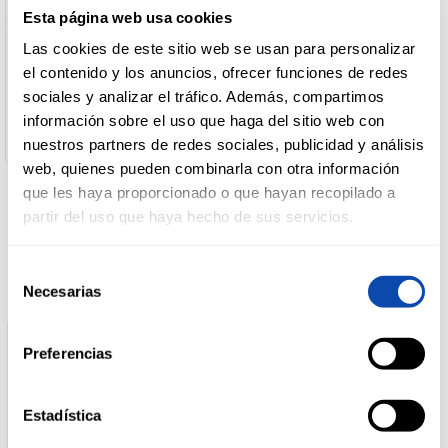
Nombre de Operador:
Esta página web usa cookies
Conservas Del Noroeste, S.A.
Dirección del Operador:
Las cookies de este sitio web se usan para personalizar
DROGUERÍA
Acuña, S/N - 36141 Vilaboa (Pontevedra)
Y LIMPIEZA
el contenido y los anuncios, ofrecer funciones de redes
Cantidad neta:
sociales y analizar el tráfico. Además, compartimos
240 gr
Peso escurrido:
información sobre el uso que haga del sitio web con
177 gr
nuestros partners de redes sociales, publicidad y análisis
PERFUMERÍA
E HIGIENE
web, quienes pueden combinarla con otra información
que les haya proporcionado o que hayan recopilado a
partir del uso que haya hecho de sus servicios.
Productos relacionados
MASCOTAS
Selección
Necesarias
de
consentimiento
HOGAR
Y
BAZAR
Preferencias
Estadística