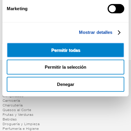
Marketing
CABO DE PEÑAS
CABO DE PEÑAS
Mostrar detalles
TACOS POTA A/GIRASOL
CALAMARES EN SU TINTA
CABO PEÑAS OL.120
CABO PEÑAS P-3
Permitir todas
Permitir la selección
SUPERMERCADO
Alimentación
Denegar
Desayuno y Merienda
Lácteos
Congelados
Carnicería
Charcutería
Quesos al Corte
Frutas y Verduras
Bebidas
Droguería y Limpieza
Perfumería e Higiene