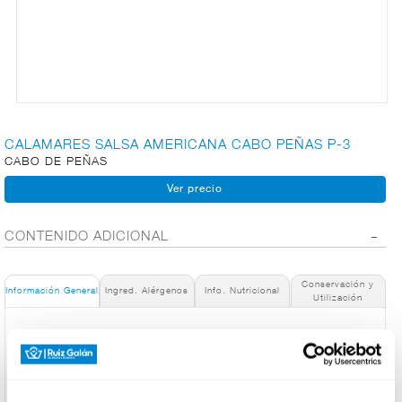
CARNICERÍA
CHARCUTERÍA
CALAMARES SALSA AMERICANA CABO PEÑAS P-3
CABO DE PEÑAS
QUESOS
AL
CORTE
CONTENIDO ADICIONAL
Conservación y
FRUTAS Y
Información General
Ingred. Alérgenos
Info. Nutricional
Utilización
VERDURAS
Denominación de alimento:
Calamares en salsa americana RO-85 Pack-3
País de Origen:
BEBIDAS
España