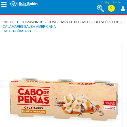
Saltar al contenido
Código Postal
0
MENÚ
CORPORATIVO
.
.
.
.
INICIO
ULTRAMARINOS
CONSERVAS DE PESCADO
CEFALÓPODOS
CALAMARES SALSA AMERICANA
CABO PEÑAS P-3
ALIMENTACIÓN
DESAYUNO
Y
MERIENDA
LÁCTEOS
CONGELADOS