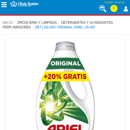
Saltar al contenido
Código Postal
0
MENÚ
CORPORATIVO
.
.
.
INICIO
DROGUERÍA Y LIMPIEZA
DETERGENTES Y SUAVIZANTES
.
PERFUMADORES
DET.LIQUIDO ORIGINAL ARIEL 29+6D
ALIMENTACIÓN
DESAYUNO
Y
MERIENDA
LÁCTEOS
CONGELADOS