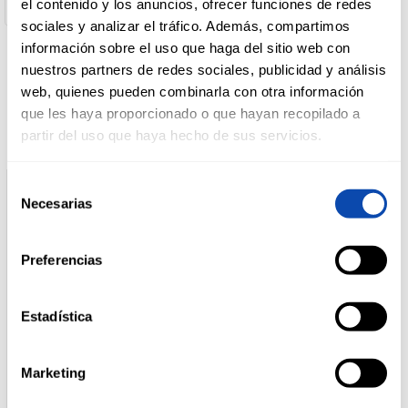
el contenido y los anuncios, ofrecer funciones de redes
sociales y analizar el tráfico. Además, compartimos
DROGUERÍA
información sobre el uso que haga del sitio web con
Y LIMPIEZA
nuestros partners de redes sociales, publicidad y análisis
Productos relacionados
web, quienes pueden combinarla con otra información
que les haya proporcionado o que hayan recopilado a
PERFUMERÍA
partir del uso que haya hecho de sus servicios.
E HIGIENE
Selección
Necesarias
de
MASCOTAS
consentimiento
Preferencias
HOGAR
Y
Estadística
BAZAR
ARIEL
LA ANTIGUA LAVANDERA
Marketing
ARIEL LIQUIDO EXTRA
DET.LIQUIDO SENSITIVE
PODER 20+20
LAVANDERA 83D