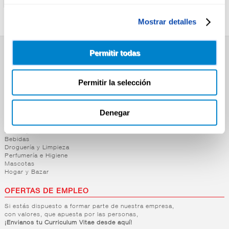
Mostrar detalles
Permitir todas
SUPERMERCADO
Alimentación
Permitir la selección
Desayuno y Merienda
Lácteos
Congelados
Carnicería
Denegar
Charcutería
Quesos al Corte
Frutas y Verduras
Bebidas
Droguería y Limpieza
Perfumería e Higiene
Mascotas
Hogar y Bazar
OFERTAS DE EMPLEO
Si estás dispuesto a formar parte de nuestra empresa,
con valores, que apuesta por las personas,
¡Envianos tu Curriculum Vitae desde aquí!