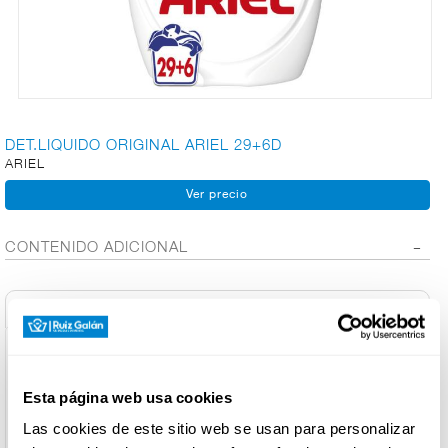
CARNICERÍA
CHARCUTERÍA
DET.LIQUIDO ORIGINAL ARIEL 29+6D
ARIEL
QUESOS
AL
CORTE
CONTENIDO ADICIONAL
Información General
FRUTAS Y
VERDURAS
Denominación de alimento:
Ariel Detergente Líquido, 35 Lavados, Original
Esta página web usa cookies
País de Origen:
España
BEBIDAS
Las cookies de este sitio web se usan para personalizar