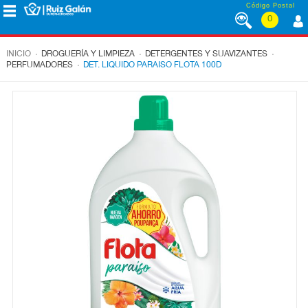
Saltar al contenido
Código Postal
0
MENÚ
CORPORATIVO
.
.
.
INICIO
DROGUERÍA Y LIMPIEZA
DETERGENTES Y SUAVIZANTES
.
PERFUMADORES
DET. LIQUIDO PARAISO FLOTA 100D
ALIMENTACIÓN
DESAYUNO
Y
MERIENDA
LÁCTEOS
CONGELADOS