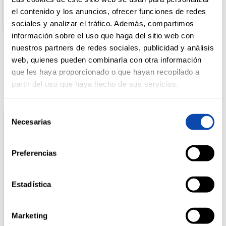
País de Origen :
el contenido y los anuncios, ofrecer funciones de redes
España
sociales y analizar el tráfico. Además, compartimos
DROGUERÍA
Y LIMPIEZA
información sobre el uso que haga del sitio web con
nuestros partners de redes sociales, publicidad y análisis
web, quienes pueden combinarla con otra información
Productos relacionados
que les haya proporcionado o que hayan recopilado a
PERFUMERÍA
E HIGIENE
partir del uso que haya hecho de sus servicios.
Selección
Necesarias
MASCOTAS
de
consentimiento
Preferencias
HOGAR
Y
BAZAR
Estadística
Marketing
ARIEL
LA ANTIGUA LAVANDERA