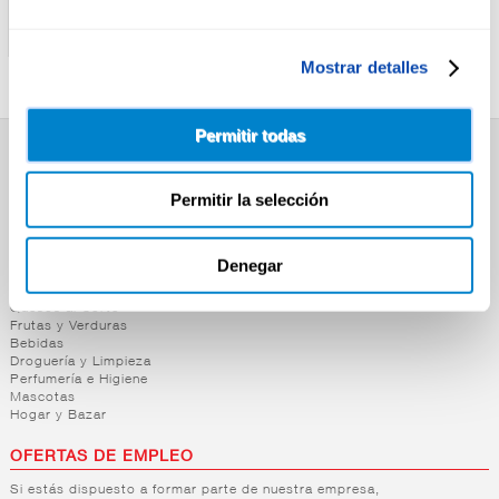
ARIEL LIQUIDO EXTRA
DET.LIQUIDO SENSITIVE
PODER 20+20
LAVANDERA 83D
Mostrar detalles
Permitir todas
SUPERMERCADO
Permitir la selección
Alimentación
Desayuno y Merienda
Lácteos
Congelados
Denegar
Carnicería
Charcutería
Quesos al Corte
Frutas y Verduras
Bebidas
Droguería y Limpieza
Perfumería e Higiene
Mascotas
Hogar y Bazar
OFERTAS DE EMPLEO
Si estás dispuesto a formar parte de nuestra empresa,