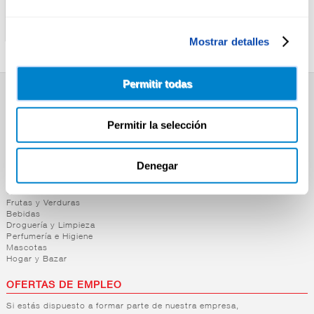
LA BARRACA
CARMENCITA
CARNE DE PIMIENTO
SAZONADOR POLLO
CHORICERO LA BARRACA
TARIYAKI CARMENCITA
Mostrar detalles
Permitir todas
SUPERMERCADO
Permitir la selección
Alimentación
Desayuno y Merienda
Lácteos
Congelados
Denegar
Carnicería
Charcutería
Quesos al Corte
Frutas y Verduras
Bebidas
Droguería y Limpieza
Perfumería e Higiene
Mascotas
Hogar y Bazar
OFERTAS DE EMPLEO
Si estás dispuesto a formar parte de nuestra empresa,