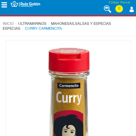
Saltar al contenido
Código Postal
0
MENÚ
CORPORATIVO
.
.
.
INICIO
ULTRAMARINOS
MAHONESAS,SALSAS Y ESPECIAS
.
ESPECIAS
CURRY CARMENCITA
ALIMENTACIÓN
DESAYUNO
Y
MERIENDA
LÁCTEOS
CONGELADOS