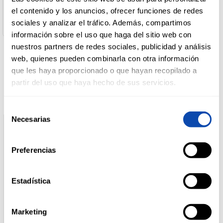
C/ISAAC PERAL, 46 03660 NOVELDA (ALICANTE)
el contenido y los anuncios, ofrecer funciones de redes
Cantidad neta :
40 g
sociales y analizar el tráfico. Además, compartimos
DROGUERÍA
Y LIMPIEZA
información sobre el uso que haga del sitio web con
nuestros partners de redes sociales, publicidad y análisis
web, quienes pueden combinarla con otra información
Productos relacionados
que les haya proporcionado o que hayan recopilado a
PERFUMERÍA
E HIGIENE
partir del uso que haya hecho de sus servicios.
Selección
Necesarias
MASCOTAS
de
consentimiento
Preferencias
HOGAR
Y
BAZAR
Estadística
Marketing