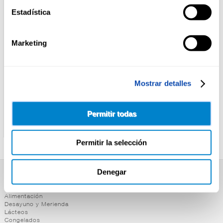
Estadística
Marketing
Mostrar detalles
LOS VAZQUEZ
TORTILLITA DE BACALAO
Permitir todas
EMPANADA DE ATUN AL
TORTILLITA DE BACALAO
CORTE
REFRIGERADAS
Permitir la selección
Denegar
SUPERMERCADO
Alimentación
Desayuno y Merienda
Lácteos
Congelados