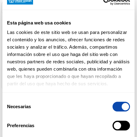
Información General
Ingred. Alérgenos
Info. Nutricional
DROGUERÍA
Y LIMPIEZA
Esta página web usa cookies
Denominación de alimento:
Crema de membrillo extra El Quijote 3,75 Kg
Las cookies de este sitio web se usan para personalizar
País de Origen:
el contenido y los anuncios, ofrecer funciones de redes
España
PERFUMERÍA
Nombre de Operador:
sociales y analizar el tráfico. Además, compartimos
E HIGIENE
Membrillo El Quijote, S.A.
información sobre el uso que haga del sitio web con
Dirección del Operador:
nuestros partners de redes sociales, publicidad y análisis
Polígono Industrial San Pancracio, 16, 14500 Puente Genil,
Córdoba
web, quienes pueden combinarla con otra información
MASCOTAS
Cantidad neta:
que les haya proporcionado o que hayan recopilado a
3.75 kg
partir del uso que haya hecho de sus servicios.
HOGAR
Selección
Y
Productos relacionados
Necesarias
BAZAR
de
consentimiento
Preferencias