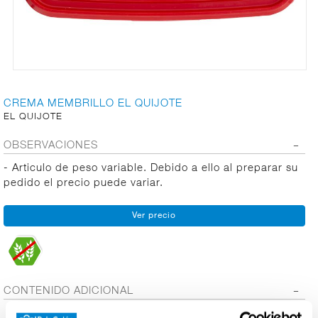
CARNICERÍA
CHARCUTERÍA
CREMA MEMBRILLO EL QUIJOTE
EL QUIJOTE
OBSERVACIONES
QUESOS
AL
- Articulo de peso variable. Debido a ello al preparar su
CORTE
pedido el precio puede variar.
FRUTAS Y
VERDURAS
CONTENIDO ADICIONAL
BEBIDAS