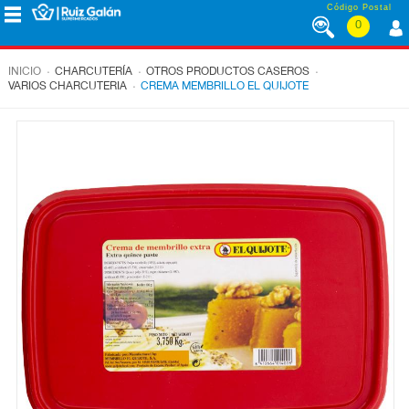
Saltar al contenido
Código Postal
0
MENÚ
CORPORATIVO
.
.
.
INICIO
CHARCUTERÍA
OTROS PRODUCTOS CASEROS
.
VARIOS CHARCUTERIA
CREMA MEMBRILLO EL QUIJOTE
ALIMENTACIÓN
DESAYUNO
Y
MERIENDA
LÁCTEOS
CONGELADOS