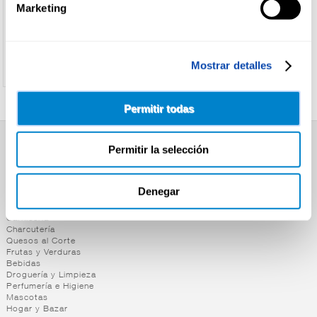
Marketing
Ver precio
Mostrar detalles
Permitir todas
Permitir la selección
SUPERMERCADO
Alimentación
Desayuno y Merienda
Denegar
Lácteos
Congelados
Carnicería
Charcutería
Quesos al Corte
Frutas y Verduras
Bebidas
Droguería y Limpieza
Perfumería e Higiene
Mascotas
Hogar y Bazar