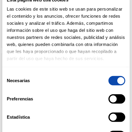
EMPANADA DE ATUN AL
TIRAS MARUCA S/PIEL BAREA
CORTE
Las cookies de este sitio web se usan para personalizar
DROGUERÍA
el contenido y los anuncios, ofrecer funciones de redes
Y LIMPIEZA
sociales y analizar el tráfico. Además, compartimos
Ver precio
Ver precio
información sobre el uso que haga del sitio web con
nuestros partners de redes sociales, publicidad y análisis
PERFUMERÍA
web, quienes pueden combinarla con otra información
E HIGIENE
que les haya proporcionado o que hayan recopilado a
partir del uso que haya hecho de sus servicios.
MASCOTAS
Selección
Necesarias
de
consentimiento
HOGAR
Preferencias
Y
BAZAR
Estadística
TORTILLITA DE BACALAO
TORTILLITA DE BACALAO
REFRIGERADAS