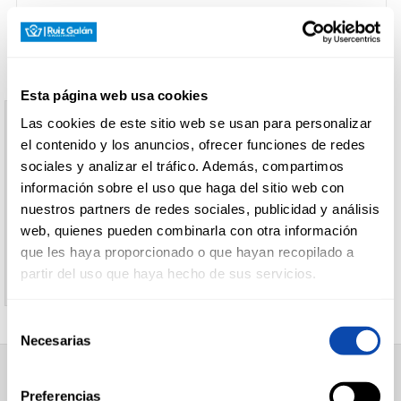
CARNICERÍA
Esta página web usa cookies
CHARCUTERÍA
Las cookies de este sitio web se usan para personalizar
Aviso
el contenido y los anuncios, ofrecer funciones de redes
sociales y analizar el tráfico. Además, compartimos
El producto indicado no existe
información sobre el uso que haga del sitio web con
QUESOS
AL
nuestros partners de redes sociales, publicidad y análisis
CORTE
Le invitamos a regresar a la página inicial de
web, quienes pueden combinarla con otra información
Supermercados Ruiz Galan
que les haya proporcionado o que hayan recopilado a
partir del uso que haya hecho de sus servicios.
FRUTAS Y
VERDURAS
Selección
Necesarias
de
consentimiento
BEBIDAS
SUPERMERCADO
Preferencias