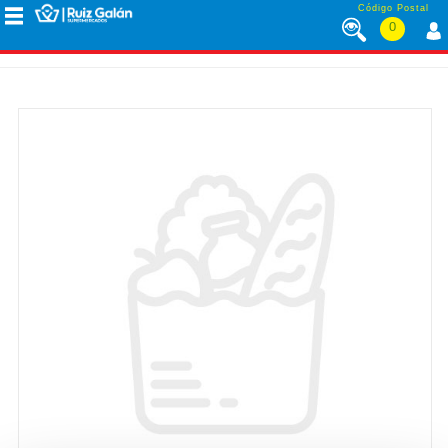
Saltar al contenido
Código Postal
0
MENÚ
CORPORATIVO
ALIMENTACIÓN
DESAYUNO
Y
MERIENDA
LÁCTEOS
CONGELADOS