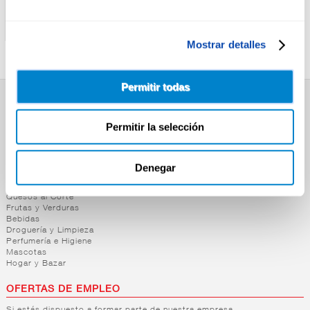
ARTIQ
ALTEZA
PIMIENTO ROJO Y VERDE
ALCACHOFA TROCEADA
ARTIQ 400G
ALTEZA 400G
Mostrar detalles
Permitir todas
SUPERMERCADO
Permitir la selección
Alimentación
Desayuno y Merienda
Lácteos
Congelados
Denegar
Carnicería
Charcutería
Quesos al Corte
Frutas y Verduras
Bebidas
Droguería y Limpieza
Perfumería e Higiene
Mascotas
Hogar y Bazar
OFERTAS DE EMPLEO