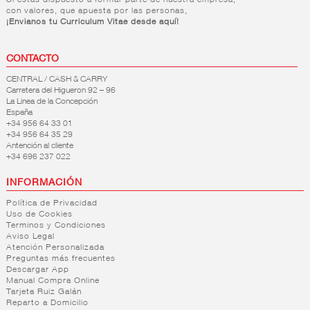
Si estás dispuesto a formar parte de nuestra empresa,
con valores, que apuesta por las personas,
¡Envianos tu Curriculum Vitae desde aquí!
CONTACTO
CENTRAL / CASH & CARRY
Carretera del Higueron 92 – 96
La Linea de la Concepción
España
+34 956 64 33 01
+34 956 64 35 29
Antención al cliente
+34 696 237 022
INFORMACIÓN
Política de Privacidad
Uso de Cookies
Terminos y Condiciones
Aviso Legal
Atención Personalizada
Preguntas más frecuentes
Descargar App
Manual Compra Online
Tarjeta Ruiz Galán
Reparto a Domicilio