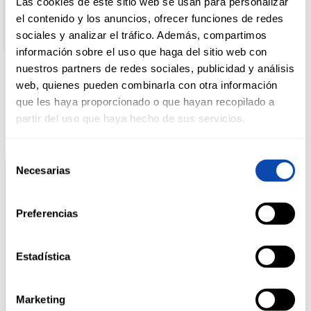
Las cookies de este sitio web se usan para personalizar
Desarrollo De Marcas
el contenido y los anuncios, ofrecer funciones de redes
Dirección del Operador:
P.I. Parcela C 31560 Azagra Navarra España
sociales y analizar el tráfico. Además, compartimos
DROGUERÍA
Y LIMPIEZA
información sobre el uso que haga del sitio web con
nuestros partners de redes sociales, publicidad y análisis
web, quienes pueden combinarla con otra información
Productos relacionados
que les haya proporcionado o que hayan recopilado a
PERFUMERÍA
E HIGIENE
partir del uso que haya hecho de sus servicios.
Selección
MASCOTAS
Necesarias
de
consentimiento
Preferencias
HOGAR
Y
BAZAR
Estadística
Marketing