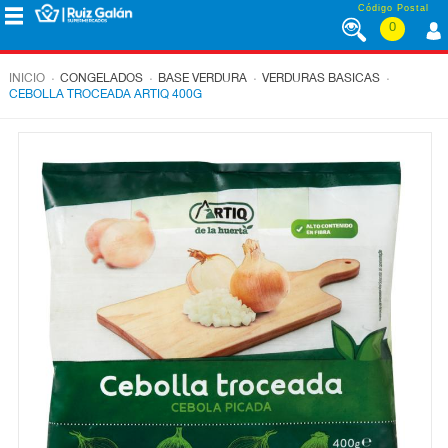
Saltar al contenido
Código Postal
0
MENÚ
CORPORATIVO
.
.
.
.
INICIO
CONGELADOS
BASE VERDURA
VERDURAS BASICAS
CEBOLLA TROCEADA ARTIQ 400G
ALIMENTACIÓN
DESAYUNO
Y
MERIENDA
LÁCTEOS
CONGELADOS