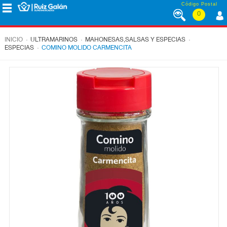
Saltar al contenido
Código Postal
0
MENÚ
CORPORATIVO
.
.
.
INICIO
ULTRAMARINOS
MAHONESAS,SALSAS Y ESPECIAS
.
ESPECIAS
COMINO MOLIDO CARMENCITA
ALIMENTACIÓN
DESAYUNO
Y
MERIENDA
LÁCTEOS
CONGELADOS