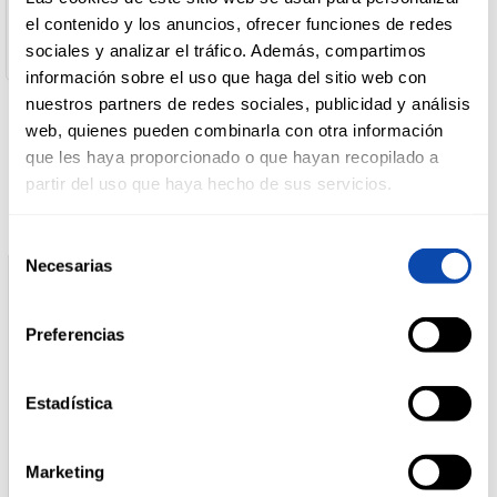
C/ISAAC PERAL, 46 03660 NOVELDA (ALICANTE)
el contenido y los anuncios, ofrecer funciones de redes
Cantidad neta :
47 g
sociales y analizar el tráfico. Además, compartimos
DROGUERÍA
Y LIMPIEZA
información sobre el uso que haga del sitio web con
nuestros partners de redes sociales, publicidad y análisis
web, quienes pueden combinarla con otra información
Productos relacionados
que les haya proporcionado o que hayan recopilado a
PERFUMERÍA
E HIGIENE
partir del uso que haya hecho de sus servicios.
Selección
Necesarias
MASCOTAS
de
consentimiento
Preferencias
HOGAR
Y
BAZAR
Estadística
Marketing