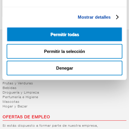
LA BARRACA
CARMENCITA
CARNE DE PIMIENTO
SAZONADOR POLLO
CHORICERO LA BARRACA
TARIYAKI CARMENCITA
Mostrar detalles
Permitir todas
SUPERMERCADO
Permitir la selección
Alimentación
Desayuno y Merienda
Lácteos
Congelados
Denegar
Carnicería
Charcutería
Quesos al Corte
Frutas y Verduras
Bebidas
Droguería y Limpieza
Perfumería e Higiene
Mascotas
Hogar y Bazar
OFERTAS DE EMPLEO
Si estás dispuesto a formar parte de nuestra empresa,