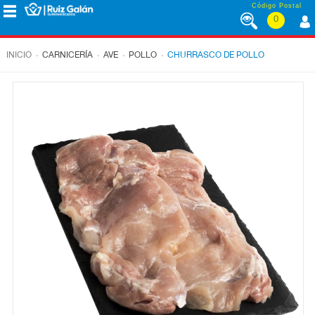
Saltar al contenido
Código Postal
0
MENÚ
CORPORATIVO
.
.
.
.
INICIO
CARNICERÍA
AVE
POLLO
CHURRASCO DE POLLO
ALIMENTACIÓN
DESAYUNO
Y
MERIENDA
LÁCTEOS
CONGELADOS