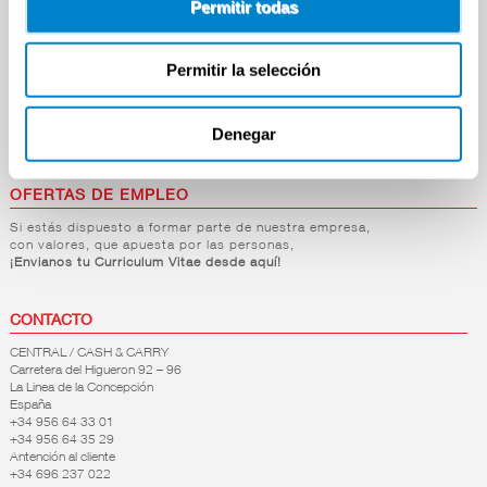
Permitir todas
Carnicería
Charcutería
Quesos al Corte
Permitir la selección
Frutas y Verduras
Bebidas
Droguería y Limpieza
Perfumería e Higiene
Denegar
Mascotas
Hogar y Bazar
OFERTAS DE EMPLEO
Si estás dispuesto a formar parte de nuestra empresa,
con valores, que apuesta por las personas,
¡Envianos tu Curriculum Vitae desde aquí!
CONTACTO
CENTRAL / CASH & CARRY
Carretera del Higueron 92 – 96
La Linea de la Concepción
España
+34 956 64 33 01
+34 956 64 35 29
Antención al cliente
+34 696 237 022