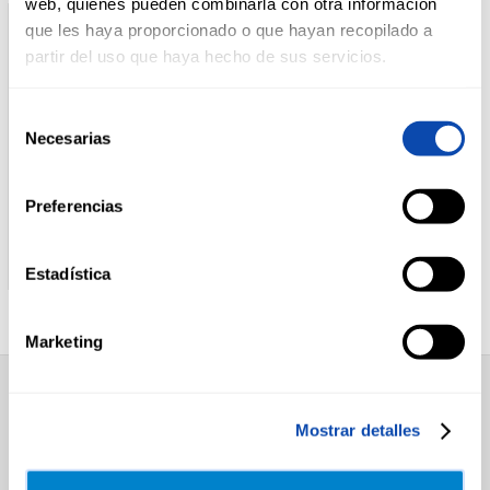
web, quienes pueden combinarla con otra información
que les haya proporcionado o que hayan recopilado a
partir del uso que haya hecho de sus servicios.
DROGUERÍA
Y LIMPIEZA
Selección
Necesarias
de
PERFUMERÍA
consentimiento
E HIGIENE
Preferencias
CONTRAMUSLO DE
POLLO AMARILLO
MASCOTAS
POLLO
Estadística
Marketing
HOGAR
Y
BAZAR
SUPERMERCADO
Mostrar detalles
Alimentación
Desayuno y Merienda
Lácteos
Congelados