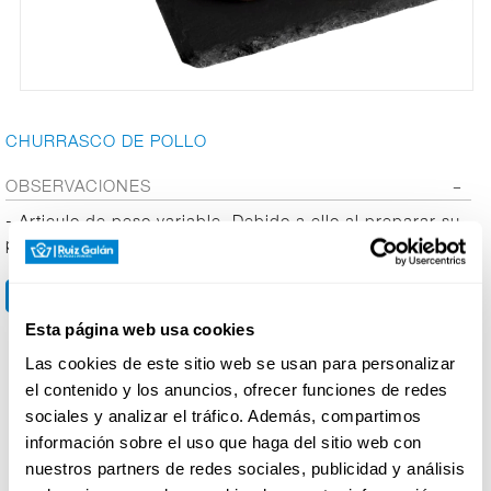
CARNICERÍA
CHURRASCO DE POLLO
CHARCUTERÍA
OBSERVACIONES
- Articulo de peso variable. Debido a ello al preparar su
QUESOS
pedido el precio puede variar.
AL
CORTE
Esta página web usa cookies
FRUTAS Y
Las cookies de este sitio web se usan para personalizar
VERDURAS
Productos relacionados
el contenido y los anuncios, ofrecer funciones de redes
sociales y analizar el tráfico. Además, compartimos
información sobre el uso que haga del sitio web con
BEBIDAS
nuestros partners de redes sociales, publicidad y análisis