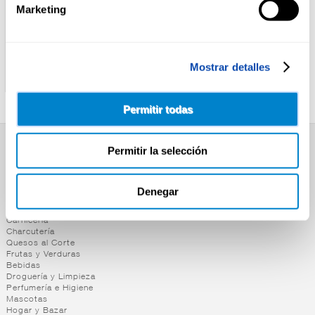
Marketing
KIT KAT
KIT KAT
CHOCOLATINA AVELLANA
CHOCOLATINA KIT-KAT
Mostrar detalles
KIT-KAT P-3
WHITE P-3
Permitir todas
Permitir la selección
SUPERMERCADO
Alimentación
Desayuno y Merienda
Denegar
Lácteos
Congelados
Carnicería
Charcutería
Quesos al Corte
Frutas y Verduras
Bebidas
Droguería y Limpieza
Perfumería e Higiene
Mascotas
Hogar y Bazar