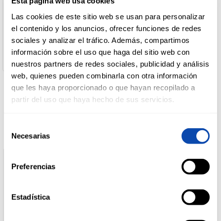
Esta página web usa cookies
Nombre de Operador:
Nestle
Las cookies de este sitio web se usan para personalizar
Dirección del Operador:
DROGUERÍA
el contenido y los anuncios, ofrecer funciones de redes
C/ Clara Campoamor nº2, 08950, Esplugues de Llobregat
Y LIMPIEZA
(Barcelona).
sociales y analizar el tráfico. Además, compartimos
Cantidad neta:
información sobre el uso que haga del sitio web con
124.5 gr
nuestros partners de redes sociales, publicidad y análisis
PERFUMERÍA
web, quienes pueden combinarla con otra información
E HIGIENE
que les haya proporcionado o que hayan recopilado a
Productos relacionados
partir del uso que haya hecho de sus servicios.
MASCOTAS
Selección
Necesarias
de
consentimiento
HOGAR
Y
Preferencias
BAZAR
Estadística