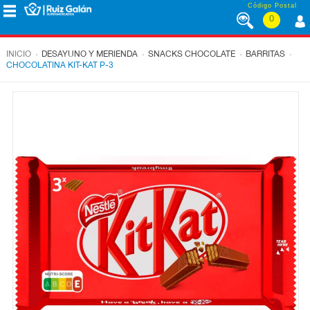
Saltar al contenido
Código Postal
0
MENÚ
CORPORATIVO
.
.
.
.
INICIO
DESAYUNO Y MERIENDA
SNACKS CHOCOLATE
BARRITAS
CHOCOLATINA KIT-KAT P-3
ALIMENTACIÓN
DESAYUNO
Y
MERIENDA
LÁCTEOS
CONGELADOS