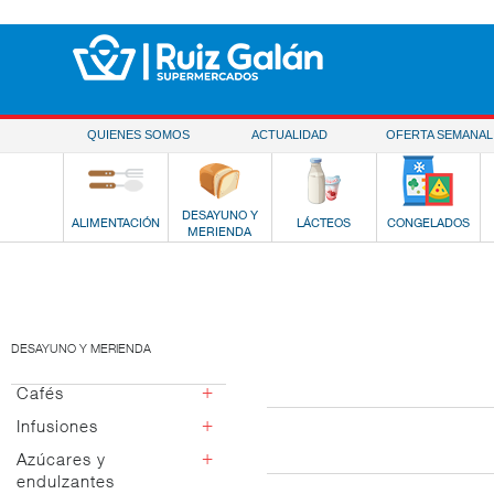
Saltar al contenido
QUIENES SOMOS
ACTUALIDAD
OFERTA SEMANAL
DESAYUNO Y
ALIMENTACIÓN
LÁCTEOS
CONGELADOS
MERIENDA
DESAYUNO Y MERIENDA
+
Cafés
+
Infusiones
Monodosis
Molido
+
Azúcares y
Te
endulzantes
Soluble
Menta poleo