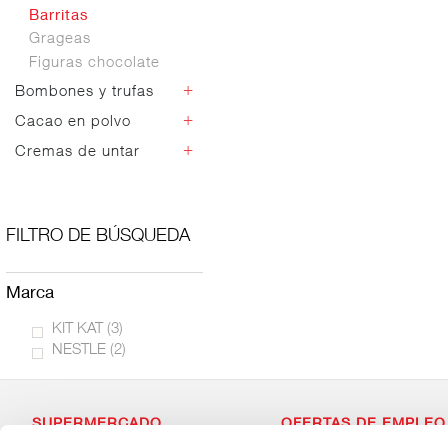
Negros
Polvorones
Barritas
Negros c/frutos
Mazapan
Grageas
secos
Varios navidad
Figuras chocolate
Culinarios
+
Bombones y trufas
Sin azucar
+
Cacao en polvo
Bombones
Trufas
+
Cremas de untar
Cacao en polvo
Cremas cacao
Dulce de leche
Otras cremas
FILTRO DE BÚSQUEDA
marca
KIT KAT
(3)
NESTLE
(2)
SUPERMERCADO
OFERTAS DE EMPLEO