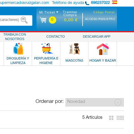
supermercadosruizgalan.com
Teléfono de ayuda
696237022
Tramitar
Mi Ticket
Código Postal
Compra
0
ACCESO/REGISTRO
0,00 €
TRABAJA CON
CONTACTO
DESCARGAR APP
NOSOTROS
DROGUERÍA Y
PERFUMERÍA E
MASCOTAS
HOGAR Y BAZAR
LIMPIEZA
HIGIENE
Ordenar por:
5 Artículos