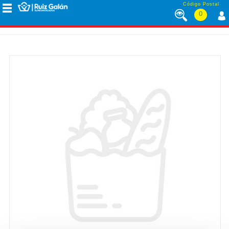
Saltar al contenido
Código Postal
0
MENÚ
CORPORATIVO
ALIMENTACIÓN
DESAYUNO
Y
MERIENDA
LÁCTEOS
CONGELADOS