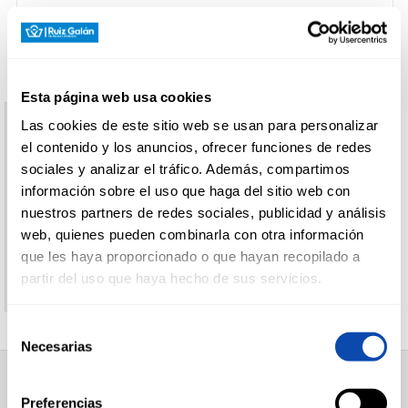
CARNICERÍA
Esta página web usa cookies
CHARCUTERÍA
Las cookies de este sitio web se usan para personalizar
Aviso
el contenido y los anuncios, ofrecer funciones de redes
sociales y analizar el tráfico. Además, compartimos
El producto indicado no existe
información sobre el uso que haga del sitio web con
QUESOS
AL
nuestros partners de redes sociales, publicidad y análisis
CORTE
Le invitamos a regresar a la página inicial de
web, quienes pueden combinarla con otra información
Supermercados Ruiz Galan
que les haya proporcionado o que hayan recopilado a
partir del uso que haya hecho de sus servicios.
FRUTAS Y
VERDURAS
Selección
Necesarias
de
consentimiento
BEBIDAS
SUPERMERCADO
Preferencias