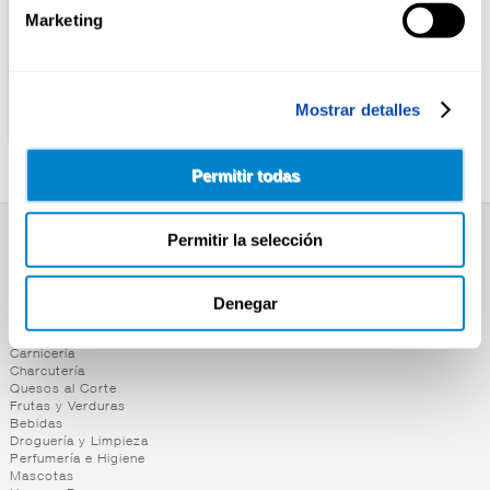
Marketing
KIT KAT
KIT KAT
CHOCOLATE DOBLE
CHOCOLATE SALTED
Mostrar detalles
CHOCOLATE KIT KAT 100G
CARAMELO KIT KAT 100G
Permitir todas
Permitir la selección
SUPERMERCADO
Alimentación
Denegar
Desayuno y Merienda
Lácteos
Congelados
Carnicería
Charcutería
Quesos al Corte
Frutas y Verduras
Bebidas
Droguería y Limpieza
Perfumería e Higiene
Mascotas