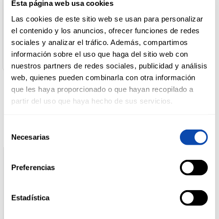
Esta página web usa cookies
Nombre de Operador:
Las cookies de este sitio web se usan para personalizar
Mondelez España Commercial S.L.
DROGUERÍA
Dirección del Operador:
el contenido y los anuncios, ofrecer funciones de redes
Y LIMPIEZA
C/Eucalipto, 25 - 28016 Madrid, España
sociales y analizar el tráfico. Además, compartimos
Cantidad neta:
información sobre el uso que haga del sitio web con
100 gr
nuestros partners de redes sociales, publicidad y análisis
PERFUMERÍA
web, quienes pueden combinarla con otra información
E HIGIENE
que les haya proporcionado o que hayan recopilado a
Productos relacionados
partir del uso que haya hecho de sus servicios.
MASCOTAS
Selección
Necesarias
de
consentimiento
HOGAR
Y
Preferencias
BAZAR
Estadística