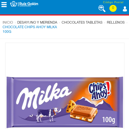
Saltar al contenido
Código Postal
0
MENÚ
CORPORATIVO
.
.
.
.
INICIO
DESAYUNO Y MERIENDA
CHOCOLATES TABLETAS
RELLENOS
CHOCOLATE CHIPS AHOY MILKA
100G
ALIMENTACIÓN
DESAYUNO
Y
MERIENDA
LÁCTEOS
CONGELADOS