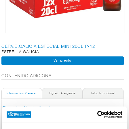
CARNICERÍA
CHARCUTERÍA
CERV.E.GALICIA ESPECIAL MINI 20CL P-12
ESTRELLA GALICIA
QUESOS
AL
CORTE
CONTENIDO ADICIONAL
FRUTAS Y
Información General
Ingred. Alérgenos
Info. Nutricional
VERDURAS
Denominación de alimento:
Cerveza ESTRELLA GALICIA Especial Mini Pack de 12
Botellas de 20cl.
BEBIDAS
País de Origen:
España