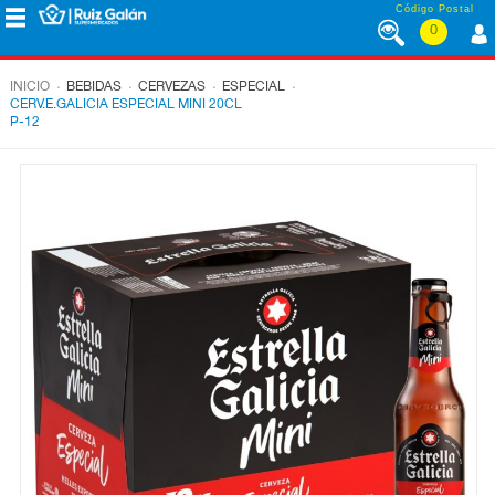
Saltar al contenido
Código Postal
0
MENÚ
CORPORATIVO
.
.
.
.
INICIO
BEBIDAS
CERVEZAS
ESPECIAL
CERV.E.GALICIA ESPECIAL MINI 20CL
P-12
ALIMENTACIÓN
DESAYUNO
Y
MERIENDA
LÁCTEOS
CONGELADOS