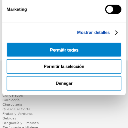
Marketing
Mostrar detalles
ESTRELLA GALICIA
EMDBRAU
CERV. E.GALICIA
CERV.EMDBRÄU
ESPECIAL LATA 25CL P-6
ESPECIAL LATA 33CL
Permitir todas
Permitir la selección
SUPERMERCADO
Alimentación
Denegar
Desayuno y Merienda
Lácteos
Congelados
Carnicería
Charcutería
Quesos al Corte
Frutas y Verduras
Bebidas
Droguería y Limpieza
Perfumería e Higiene