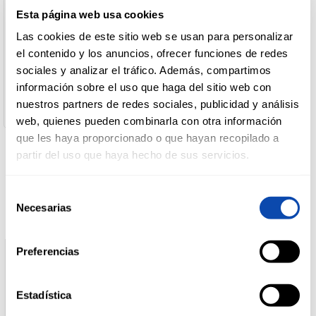
Esta página web usa cookies
Nombre del Operador:
Hijos de Rivera S.A.U
Las cookies de este sitio web se usan para personalizar
DROGUERÍA
Dirección del Operador:
Y LIMPIEZA
el contenido y los anuncios, ofrecer funciones de redes
José María Rivera Corral, 6, 15008 A Coruña
Cantidad Neta:
sociales y analizar el tráfico. Además, compartimos
2,4 L
información sobre el uso que haga del sitio web con
Alcohol:
PERFUMERÍA
nuestros partners de redes sociales, publicidad y análisis
5,5º
E HIGIENE
web, quienes pueden combinarla con otra información
que les haya proporcionado o que hayan recopilado a
partir del uso que haya hecho de sus servicios.
Productos relacionados
MASCOTAS
Selección
Necesarias
de
HOGAR
consentimiento
Y
BAZAR
Preferencias
Estadística