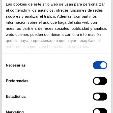
HIJOS DE RIVERA S.A.U.
Las cookies de este sitio web se usan para personalizar
Dirección del Operador:
el contenido y los anuncios, ofrecer funciones de redes
C/Jose María Rivera Corral nº6 15008 A Coruña
DROGUERÍA
sociales y analizar el tráfico. Además, compartimos
Cantidad neta:
Y LIMPIEZA
0.33 lt
información sobre el uso que haga del sitio web con
nuestros partners de redes sociales, publicidad y análisis
web, quienes pueden combinarla con otra información
PERFUMERÍA
que les haya proporcionado o que hayan recopilado a
E HIGIENE
Productos relacionados
partir del uso que haya hecho de sus servicios.
Selección
MASCOTAS
Necesarias
de
consentimiento
Preferencias
HOGAR
Y
BAZAR
Estadística
Marketing