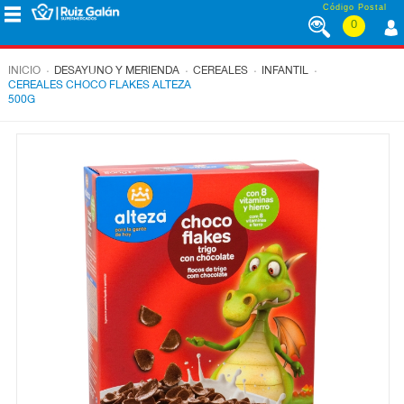
Saltar al contenido
Código Postal
0
MENÚ
CORPORATIVO
.
.
.
.
INICIO
DESAYUNO Y MERIENDA
CEREALES
INFANTIL
CEREALES CHOCO FLAKES ALTEZA
500G
ALIMENTACIÓN
DESAYUNO
Y
MERIENDA
LÁCTEOS
CONGELADOS