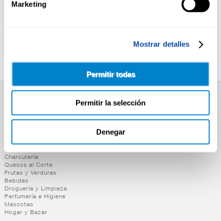
Marketing
KELLOGG
KELLOGG
CEREAL CHOCO KRISPIES
CEREAL SMACKS
Mostrar detalles
KELLOGG´S 330G
KELLOGG´S 330G
Permitir todas
Permitir la selección
SUPERMERCADO
Alimentación
Desayuno y Merienda
Denegar
Lácteos
Congelados
Carnicería
Charcutería
Quesos al Corte
Frutas y Verduras
Bebidas
Droguería y Limpieza
Perfumería e Higiene
Mascotas
Hogar y Bazar