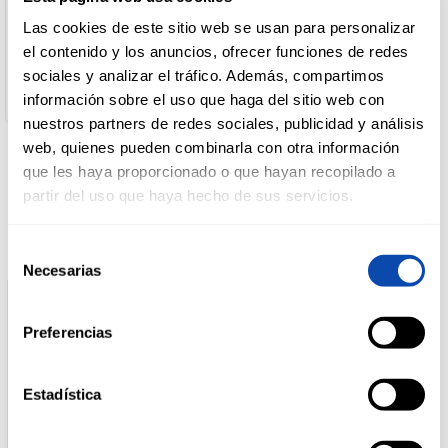
Nombre de Operador:
Las cookies de este sitio web se usan para personalizar
Desarrollo De Marcas
el contenido y los anuncios, ofrecer funciones de redes
DROGUERÍA
Dirección del Operador:
Y LIMPIEZA
sociales y analizar el tráfico. Además, compartimos
Site industriel Aux sentiers d'Etelfay 80500 Aux sentiers
d'Etelfay Faverolles Francia
información sobre el uso que haga del sitio web con
nuestros partners de redes sociales, publicidad y análisis
PERFUMERÍA
web, quienes pueden combinarla con otra información
E HIGIENE
que les haya proporcionado o que hayan recopilado a
Productos relacionados
partir del uso que haya hecho de sus servicios.
MASCOTAS
Selección
Necesarias
de
consentimiento
HOGAR
Preferencias
Y
BAZAR
Estadística