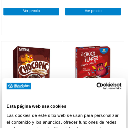
Ver precio
Ver precio
CHOCAPIC
ALTEZA
Esta página web usa cookies
CEREALES CHOCAPIC 375G
CEREALES CHOCO FLAKES
Las cookies de este sitio web se usan para personalizar
ALTEZA 500G
el contenido y los anuncios, ofrecer funciones de redes