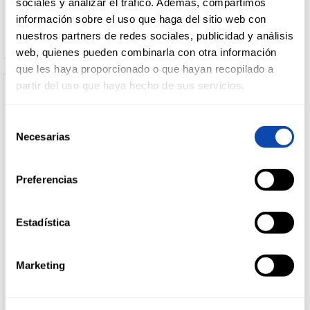
sociales y analizar el tráfico. Además, compartimos
Ver precio
Ver precio
información sobre el uso que haga del sitio web con
nuestros partners de redes sociales, publicidad y análisis
web, quienes pueden combinarla con otra información
que les haya proporcionado o que hayan recopilado a
partir del uso que haya hecho de sus servicios.
Selección
Necesarias
de
consentimiento
Preferencias
Estadística
ALTEZA
ALTEZA
CEREALES CHOCO RICE
CEREALES CORN FLAKES
ALTEZA 500G
ALTEZA 500G
Marketing
Ver precio
Ver precio