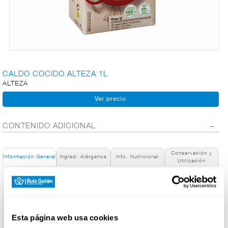
CARNICERÍA
CHARCUTERÍA
CALDO COCIDO ALTEZA 1L
ALTEZA
QUESOS
AL
CORTE
CONTENIDO ADICIONAL
Conservación y
Información General
Ingred. Alérgenos
Info. Nutricional
Utilización
FRUTAS Y
VERDURAS
Denominación de alimento:
Caldo de cocido.
País de Origen:
España
BEBIDAS
Esta página web usa cookies
Nombre de Operador: