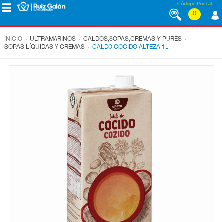
Saltar al contenido
Código Postal
0
MENÚ
CORPORATIVO
.
.
.
INICIO
ULTRAMARINOS
CALDOS,SOPAS,CREMAS Y PURES
.
SOPAS LÍQUIDAS Y CREMAS
CALDO COCIDO ALTEZA 1L
ALIMENTACIÓN
DESAYUNO
Y
MERIENDA
LÁCTEOS
CONGELADOS