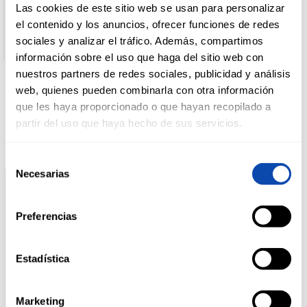
Desarrollo De Marcas
Las cookies de este sitio web se usan para personalizar
Dirección del Operador:
el contenido y los anuncios, ofrecer funciones de redes
POLIGONO BODEGA ROMANA, PARCELA 4.1 31360 Funes
DROGUERÍA
sociales y analizar el tráfico. Además, compartimos
Navarra España
Y LIMPIEZA
información sobre el uso que haga del sitio web con
nuestros partners de redes sociales, publicidad y análisis
web, quienes pueden combinarla con otra información
Productos relacionados
PERFUMERÍA
que les haya proporcionado o que hayan recopilado a
E HIGIENE
partir del uso que haya hecho de sus servicios.
Selección
MASCOTAS
Necesarias
de
consentimiento
Preferencias
HOGAR
Y
BAZAR
Estadística
Marketing