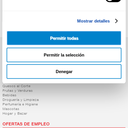
GALLINA BLANCA
ALTEZA
CALDO GOURMET POLLO
CALDO PAELLA MARISCO
CORRAL G.BLANCA 1L
ALTEZA 1L
Mostrar detalles
Permitir todas
SUPERMERCADO
Permitir la selección
Alimentación
Desayuno y Merienda
Lácteos
Denegar
Congelados
Carnicería
Charcutería
Quesos al Corte
Frutas y Verduras
Bebidas
Droguería y Limpieza
Perfumería e Higiene
Mascotas
Hogar y Bazar
OFERTAS DE EMPLEO