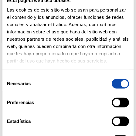
Esta página web usa cookies
Nombre de Operador:
Desarrollo De Marcas
Las cookies de este sitio web se usan para personalizar
Dirección del Operador:
DROGUERÍA
el contenido y los anuncios, ofrecer funciones de redes
P.I. de Xarás - Avda. Ramiro Carregal Rey, Parcela 29 15969
Y LIMPIEZA
Ribeira A Coruña España
sociales y analizar el tráfico. Además, compartimos
Peso escurrido:
información sobre el uso que haga del sitio web con
168 gr
nuestros partners de redes sociales, publicidad y análisis
PERFUMERÍA
web, quienes pueden combinarla con otra información
E HIGIENE
que les haya proporcionado o que hayan recopilado a
Productos relacionados
partir del uso que haya hecho de sus servicios.
MASCOTAS
Selección
Necesarias
de
consentimiento
HOGAR
Y
Preferencias
BAZAR
Estadística