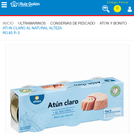
Saltar al contenido
Código Postal
0
MENÚ
CORPORATIVO
.
.
.
.
INICIO
ULTRAMARINOS
CONSERVAS DE PESCADO
ATÚN Y BONITO
ATUN CLARO AL NATURAL ALTEZA
RO.85 P-3
ALIMENTACIÓN
DESAYUNO
Y
MERIENDA
LÁCTEOS
CONGELADOS