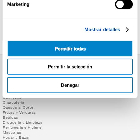
Marketing
CORTIZO
ALTEZA
ATUN CLARO A/OLIVA
ATUN CLARO A/OLIVA
Mostrar detalles
CORTIZO RO.85 P-3
ALTEZA RR125
Permitir todas
Permitir la selección
SUPERMERCADO
Alimentación
Desayuno y Merienda
Denegar
Lácteos
Congelados
Carnicería
Charcutería
Quesos al Corte
Frutas y Verduras
Bebidas
Droguería y Limpieza
Perfumería e Higiene
Mascotas
Hogar y Bazar