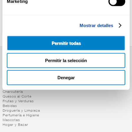
Marketing
CORTIZO
ALTEZA
ATUN CLARO A/OLIVA
ATUN CLARO A/OLIVA
Mostrar detalles
CORTIZO RO.85 P-3
ALTEZA RR125
Permitir todas
SUPERMERCADO
Permitir la selección
Alimentación
Desayuno y Merienda
Denegar
Lácteos
Congelados
Carnicería
Charcutería
Quesos al Corte
Frutas y Verduras
Bebidas
Droguería y Limpieza
Perfumería e Higiene
Mascotas
Hogar y Bazar