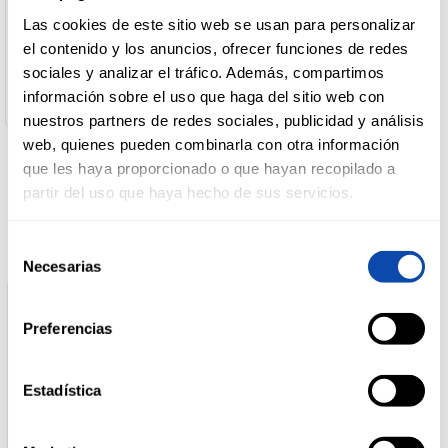
Nombre del Operador:
Calvo Distribución Alimentaria SLU
Las cookies de este sitio web se usan para personalizar
Dirección del Operador:
el contenido y los anuncios, ofrecer funciones de redes
DROGUERÍA
Ctra. Coruña-Finisterre. 15106 Carballo. La Coruña
Y LIMPIEZA
sociales y analizar el tráfico. Además, compartimos
Cantidad Neta:
información sobre el uso que haga del sitio web con
260 g
nuestros partners de redes sociales, publicidad y análisis
web, quienes pueden combinarla con otra información
PERFUMERÍA
E HIGIENE
que les haya proporcionado o que hayan recopilado a
Productos relacionados
partir del uso que haya hecho de sus servicios.
MASCOTAS
Selección
Necesarias
de
consentimiento
HOGAR
Preferencias
Y
BAZAR
Estadística