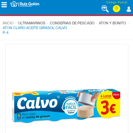
Saltar al contenido
Código Postal
0
MENÚ
CORPORATIVO
.
.
.
.
INICIO
ULTRAMARINOS
CONSERVAS DE PESCADO
ATÚN Y BONITO
ATUN CLARO ACEITE GIRASOL CALVO
P-4
ALIMENTACIÓN
DESAYUNO
Y
MERIENDA
LÁCTEOS
CONGELADOS