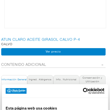
CARNICERÍA
CHARCUTERÍA
ATUN CLARO ACEITE GIRASOL CALVO P-4
CALVO
QUESOS
AL
CORTE
CONTENIDO ADICIONAL
Conservación y
FRUTAS Y
Información General
Ingred. Alérgenos
Info. Nutricional
Utilización
VERDURAS
Denominación de alimento:
Atún Claro Calvo en aceite de Girasol pack de 4 latas x 65 g
País de Origen:
BEBIDAS
España
Esta página web usa cookies