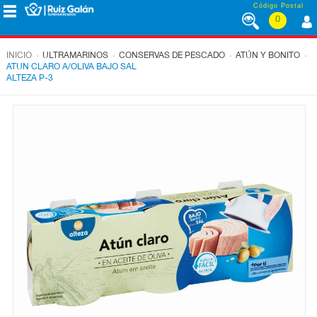
Saltar al contenido
Código Postal
0
MENÚ
CORPORATIVO
.
.
.
.
INICIO
ULTRAMARINOS
CONSERVAS DE PESCADO
ATÚN Y BONITO
ATUN CLARO A/OLIVA BAJO SAL
ALTEZA P-3
ALIMENTACIÓN
DESAYUNO
Y
MERIENDA
LÁCTEOS
CONGELADOS