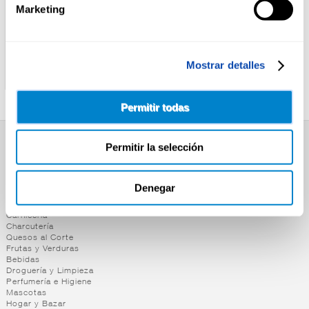
Marketing
CORTIZO
ALTEZA
ATUN CLARO A/OLIVA
ATUN CLARO A/OLIVA
Mostrar detalles
CORTIZO RO.85 P-3
ALTEZA RR125
Permitir todas
Permitir la selección
SUPERMERCADO
Alimentación
Desayuno y Merienda
Denegar
Lácteos
Congelados
Carnicería
Charcutería
Quesos al Corte
Frutas y Verduras
Bebidas
Droguería y Limpieza
Perfumería e Higiene
Mascotas
Hogar y Bazar