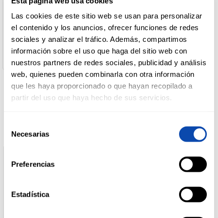
Esta página web usa cookies
Nombre de Operador:
Desarrollo De Marcas
Las cookies de este sitio web se usan para personalizar
Dirección del Operador:
DROGUERÍA
el contenido y los anuncios, ofrecer funciones de redes
P.I. de Xarás - Avda. Ramiro Carregal Rey, Parcela 29 15969
Y LIMPIEZA
Ribeira A Coruña España
sociales y analizar el tráfico. Además, compartimos
Peso escurrido:
información sobre el uso que haga del sitio web con
156 gr
nuestros partners de redes sociales, publicidad y análisis
PERFUMERÍA
web, quienes pueden combinarla con otra información
E HIGIENE
que les haya proporcionado o que hayan recopilado a
Productos relacionados
partir del uso que haya hecho de sus servicios.
MASCOTAS
Selección
Necesarias
de
consentimiento
HOGAR
Y
Preferencias
BAZAR
Estadística