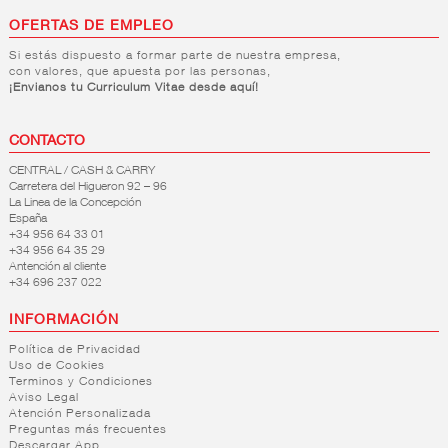
Comida
OFERTAS DE EMPLEO
mejicana
Si estás dispuesto a formar parte de nuestra empresa,
Comida
con valores, que apuesta por las personas,
espanola
¡Envianos tu Curriculum Vitae desde aquí!
CONTACTO
CENTRAL / CASH & CARRY
Carretera del Higueron 92 – 96
La Linea de la Concepción
España
+34 956 64 33 01
+34 956 64 35 29
Antención al cliente
+34 696 237 022
INFORMACIÓN
Política de Privacidad
Uso de Cookies
Terminos y Condiciones
Aviso Legal
Atención Personalizada
Preguntas más frecuentes
Descargar App