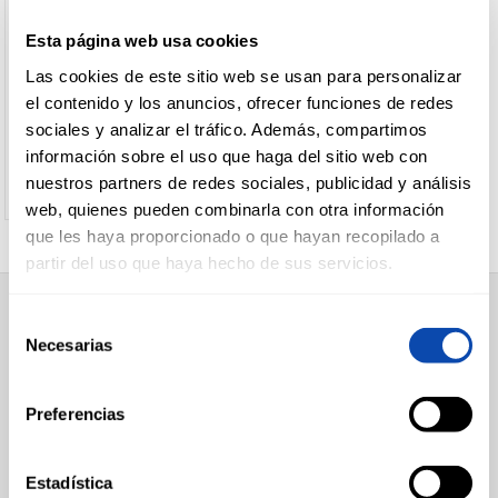
Cabra
FLOR DE ESQUEVA
Esta página web usa cookies
curados
QUESO OVEJA FLOR DE
CARNICERÍA
/
Las cookies de este sitio web se usan para personalizar
ESGUEVA
semicurados
el contenido y los anuncios, ofrecer funciones de redes
Tiernos
sociales y analizar el tráfico. Además, compartimos
Ver precio
Fresco
CHARCUTERÍA
información sobre el uso que haga del sitio web con
cabra
nuestros partners de redes sociales, publicidad y análisis
Importacion
web, quienes pueden combinarla con otra información
Pasta
que les haya proporcionado o que hayan recopilado a
QUESOS
+
Envasados
AL
partir del uso que haya hecho de sus servicios.
CORTE
Libre
servicio
FILTRO DE
Selección
SUPERMERCADO
BÚSQUEDA
Necesarias
de
Alimentación
FRUTAS Y
consentimiento
Desayuno y Merienda
VERDURAS
Lácteos
modos de
Congelados
Preferencias
Carnicería
preparación
Charcutería
Quesos al Corte
BEBIDAS
Cuña
(1)
Estadística
Frutas y Verduras