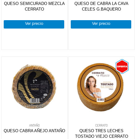
QUESO SEMICURADO MEZCLA
QUESO DE CABRA LA CAVA
CERRATO
CELES G.BAQUERO
DROGUERÍA
Y LIMPIEZA
Ver precio
Ver precio
PERFUMERÍA
E HIGIENE
MASCOTAS
HOGAR
Y
BAZAR
ANTAÑO
CERRATO
QUESO CABRA AÑEJO ANTAÑO
QUESO TRES LECHES
TOSTADO VIEJO CERRATO