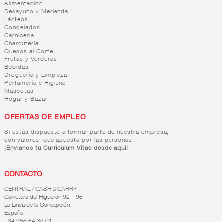
Alimentación
Desayuno y Merienda
Lácteos
Congelados
Carnicería
Charcutería
Quesos al Corte
Frutas y Verduras
Bebidas
Droguería y Limpieza
Perfumería e Higiene
Mascotas
Hogar y Bazar
OFERTAS DE EMPLEO
Si estás dispuesto a formar parte de nuestra empresa,
con valores, que apuesta por las personas,
¡Envianos tu Curriculum Vitae desde aquí!
CONTACTO
CENTRAL / CASH & CARRY
Carretera del Higueron 92 – 96
La Linea de la Concepción
España
+34 956 64 33 01