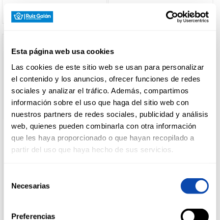
Esta página web usa cookies
Las cookies de este sitio web se usan para personalizar
el contenido y los anuncios, ofrecer funciones de redes
sociales y analizar el tráfico. Además, compartimos
información sobre el uso que haga del sitio web con
nuestros partners de redes sociales, publicidad y análisis
web, quienes pueden combinarla con otra información
que les haya proporcionado o que hayan recopilado a
BELIO
DER KASEMEISTER
partir del uso que haya hecho de sus servicios.
QUESO BARRA EDAM BELIO
QUESO BARRA GOUDA DER
KASEMEISTER
Selección
Ver precio
Ver precio
Necesarias
de
consentimiento
Preferencias