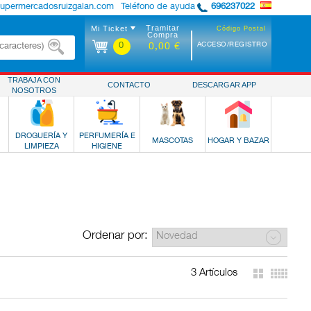
supermercadosruizgalan.com
Teléfono de ayuda
696237022
Tramitar
Mi Ticket
Código Postal
Compra
0
ACCESO/REGISTRO
0,00 €
TRABAJA CON
CONTACTO
DESCARGAR APP
NOSOTROS
DROGUERÍA Y
PERFUMERÍA E
MASCOTAS
HOGAR Y BAZAR
LIMPIEZA
HIGIENE
Ordenar por:
3 Artículos