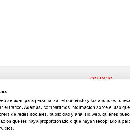
CONTACTO
r parte de nuestra empresa,
CENTRAL / CASH & CAR
ies
or las personas,
Carretera del Higueron 92 
ae desde aquí!
La Linea de la Concepción
web se usan para personalizar el contenido y los anuncios, ofrec
España
+34 956 64 33 01
ar el tráfico. Además, compartimos información sobre el uso que
+34 956 64 35 29
tners de redes sociales, publicidad y análisis web, quienes pue
Antención al cliente
+34 696 237 022
ación que les haya proporcionado o que hayan recopilado a parti
vicios.