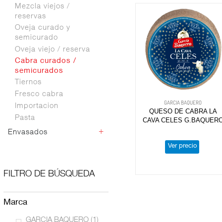
Mezcla viejos /
reservas
Oveja curado y
semicurado
Oveja viejo / reserva
Cabra curados /
semicurados
Tiernos
Fresco cabra
GARCIA BAQUERO
Importacion
QUESO DE CABRA LA
Pasta
CAVA CELES G.BAQUER
+
Envasados
Ver precio
Libre servicio
FILTRO DE BÚSQUEDA
marca
GARCIA BAQUERO
(1)