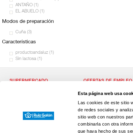
ANTAÑO
(1)
EL ABUELO
(1)
modos de preparación
Cuña
(3)
características
productoandaluz
(1)
Sin lactosa
(1)
SUPERMERCADO
OFERTAS DE EMPLEO
Alimentación
Si estás dispuesto a forma
Esta página web usa cook
Desayuno y Merienda
con valores, que apuesta p
Lácteos
¡Envianos tu Curriculum Vit
Las cookies de este sitio 
Congelados
Carnicería
de redes sociales y analiz
Charcutería
sitio web con nuestros par
Quesos al Corte
Frutas y Verduras
combinarla con otra inform
Bebidas
que haya hecho de sus ser
Droguería y Limpieza