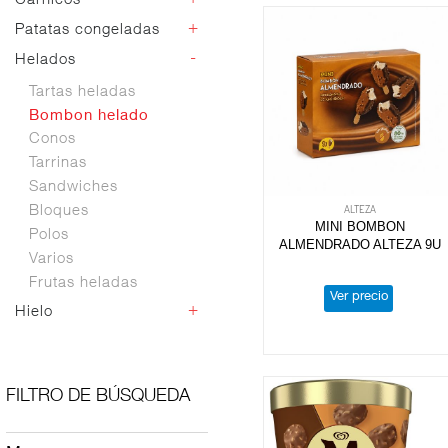
Carnicos
Mariscos
especialidades
Bases,masas y
Pescados
+
Patatas congeladas
Carnicos
churros
Cefalopodos
empanados
-
Helados
Patatas congeladas
Pasta
Empanados y
Croquetas
Tartas heladas
preparados
Empanadillas
Sucedaneos surimi y
Bombon helado
Gratenes
angulas
Conos
Tarrinas
Sandwiches
ALTEZA
Bloques
MINI BOMBON
Polos
ALMENDRADO ALTEZA 9U
Varios
Frutas heladas
Ver precio
+
Hielo
Hielo
FILTRO DE BÚSQUEDA