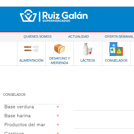
Saltar al contenido
QUIENES SOMOS
ACTUALIDAD
OFERTA SEMANAL
DESAYUNO Y
ALIMENTACIÓN
LÁCTEOS
CONGELADOS
MERIENDA
CONGELADOS
+
Base verdura
+
Base harina
Verduras basicas
Salteados verdura
+
Productos del mar
Pizzas
Verduras
Snacks
+