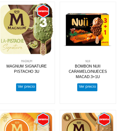
MAGNUM
NUII
MAGNUM SIGNATURE
BOMBON NUII
PISTACHO 3U
CARAMELO/NUECES
MACAD.3+1U
Ver precio
Ver precio