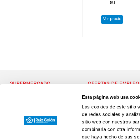
8U
Ver precio
SUPERMERCADO
OFERTAS DE EMPLEO
Alimentación
Si estás dispuesto a forma
Esta página web usa cook
Desayuno y Merienda
con valores, que apuesta p
Lácteos
¡Envianos tu Curriculum Vit
Las cookies de este sitio 
Congelados
Carnicería
de redes sociales y analiz
Charcutería
sitio web con nuestros par
Quesos al Corte
Frutas y Verduras
combinarla con otra inform
Bebidas
que haya hecho de sus ser
Droguería y Limpieza