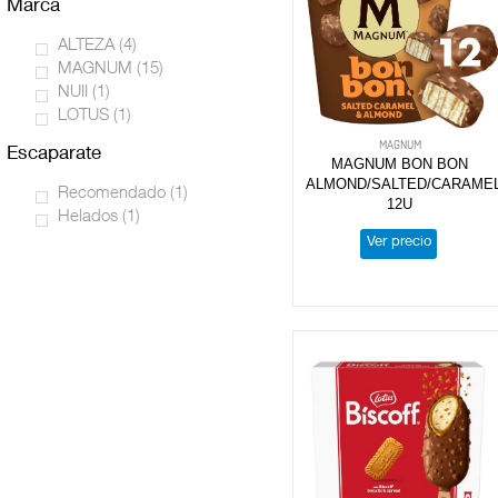
marca
ALTEZA
(4)
MAGNUM
(15)
NUII
(1)
LOTUS
(1)
MAGNUM
escaparate
MAGNUM BON BON
ALMOND/SALTED/CARAME
Recomendado
(1)
12U
Helados
(1)
Ver precio