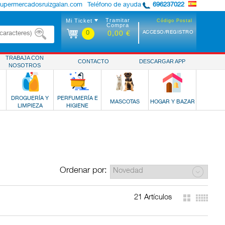
supermercadosruizgalan.com
Teléfono de ayuda
696237022
Tramitar
Mi Ticket
Código Postal
Compra
0
ACCESO/REGISTRO
0,00 €
TRABAJA CON
CONTACTO
DESCARGAR APP
NOSOTROS
DROGUERÍA Y
PERFUMERÍA E
MASCOTAS
HOGAR Y BAZAR
LIMPIEZA
HIGIENE
Ordenar por:
21 Artículos