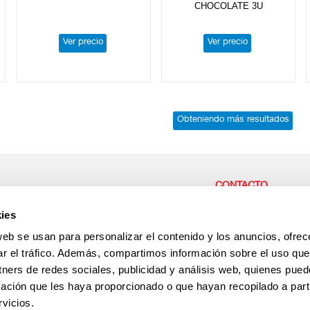
CHOCOLATE 3U
Ver precio
Ver precio
Obteniendo más resultados
CONTACTO
r parte de nuestra empresa,
CENTRAL / CASH & CAR
ies
or las personas,
Carretera del Higueron 92 
ae desde aquí!
La Linea de la Concepción
web se usan para personalizar el contenido y los anuncios, ofrec
España
+34 956 64 33 01
ar el tráfico. Además, compartimos información sobre el uso que
+34 956 64 35 29
tners de redes sociales, publicidad y análisis web, quienes pue
Antención al cliente
+34 696 237 022
ación que les haya proporcionado o que hayan recopilado a parti
vicios.