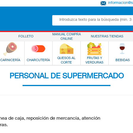
informacion@
MANUAL COMPRA
FOLLETO
NUESTRAS TIENDAS
ONLINE
QUESOS AL
FRUTAS Y
CARNICERÍA
CHARCUTERÍA
BEBIDAS
CORTE
VERDURAS
PERSONAL DE SUPERMERCADO
ínea de caja, reposición de mercancía, atención
ras.