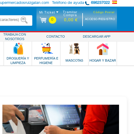
supermercadosruizgalan.com
Teléfono de ayuda
696237022
Tramitar
Mi Ticket
Código Postal
Compra
0
ACCESO/REGISTRO
0,00 €
TRABAJA CON
CONTACTO
DESCARGAR APP
NOSOTROS
DROGUERÍA Y
PERFUMERÍA E
MASCOTAS
HOGAR Y BAZAR
LIMPIEZA
HIGIENE