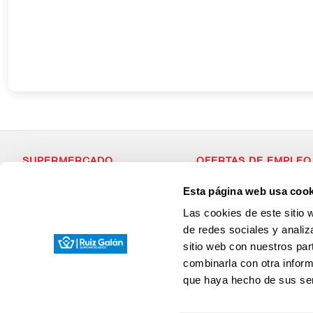
SUPERMERCADO
OFERTAS DE EMPLEO
Alimentación
Si estás dispuesto a forma
Esta página web usa cook
Desayuno y Merienda
con valores, que apuesta p
Lácteos
¡Envianos tu Curriculum Vit
Las cookies de este sitio 
Congelados
Carnicería
de redes sociales y analiz
Charcutería
sitio web con nuestros par
Quesos al Corte
Frutas y Verduras
combinarla con otra inform
Bebidas
que haya hecho de sus ser
Droguería y Limpieza
Perfumería e Higiene
Mascotas