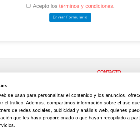
Acepto los
términos y condiciones
.
CONTACTO
r parte de nuestra empresa,
CENTRAL / CASH & CAR
ies
or las personas,
Carretera del Higueron 92 
ae desde aquí!
La Linea de la Concepción
web se usan para personalizar el contenido y los anuncios, ofrec
España
+34 956 64 33 01
ar el tráfico. Además, compartimos información sobre el uso que
+34 956 64 35 29
tners de redes sociales, publicidad y análisis web, quienes pue
Antención al cliente
+34 696 237 022
ación que les haya proporcionado o que hayan recopilado a parti
vicios.