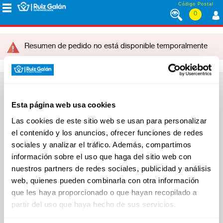
Saltar al contenido
Código Postal
0
MENÚ
CORPORATIVO
Resumen de pedido no está disponible temporalmente
ALIMENTACIÓN
SUPERMERCADO
Esta página web usa cookies
Alimentación
DESAYUNO
Desayuno y Merienda
Las cookies de este sitio web se usan para personalizar
Y
Lácteos
MERIENDA
el contenido y los anuncios, ofrecer funciones de redes
Congelados
Carnicería
sociales y analizar el tráfico. Además, compartimos
Charcutería
información sobre el uso que haga del sitio web con
Quesos al Corte
Frutas y Verduras
nuestros partners de redes sociales, publicidad y análisis
LÁCTEOS
Bebidas
web, quienes pueden combinarla con otra información
Droguería y Limpieza
Perfumería e Higiene
que les haya proporcionado o que hayan recopilado a
Mascotas
partir del uso que haya hecho de sus servicios.
Hogar y Bazar
CONGELADOS