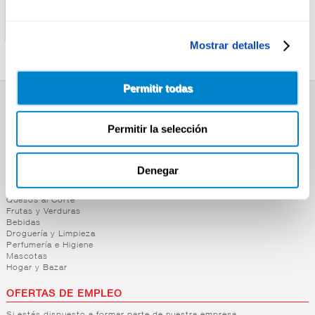
DANONE
DANONE
NATILLA VAINILLA
NATILLA CHOCO
PROTEINA DANONE 4U
PROTEINA DANONE 4U
Mostrar detalles
Permitir todas
SUPERMERCADO
Permitir la selección
Alimentación
Desayuno y Merienda
Lácteos
Congelados
Denegar
Carnicería
Charcutería
Quesos al Corte
Frutas y Verduras
Bebidas
Droguería y Limpieza
Perfumería e Higiene
Mascotas
Hogar y Bazar
OFERTAS DE EMPLEO