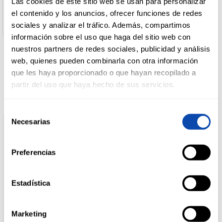
Las cookies de este sitio web se usan para personalizar
Buenos aires, 21 08029 Barcelona Barcelona
el contenido y los anuncios, ofrecer funciones de redes
Cantidad Neta:
480 g
sociales y analizar el tráfico. Además, compartimos
DROGUERÍA
Y LIMPIEZA
información sobre el uso que haga del sitio web con
nuestros partners de redes sociales, publicidad y análisis
web, quienes pueden combinarla con otra información
Productos relacionados
que les haya proporcionado o que hayan recopilado a
PERFUMERÍA
E HIGIENE
partir del uso que haya hecho de sus servicios.
Selección
MASCOTAS
Necesarias
de
consentimiento
Preferencias
HOGAR
Y
BAZAR
Estadística
Marketing