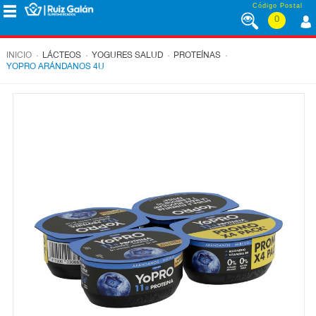
Saltar al contenido
Código Postal
0
MENÚ
CORPORATIVO
.
.
.
.
INICIO
LÁCTEOS
YOGURES SALUD
PROTEÍNAS
YOPRO ARÁNDANOS 4U
ALIMENTACIÓN
DESAYUNO
Y
MERIENDA
LÁCTEOS
CONGELADOS