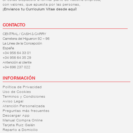
Si estás dispuesto a formar parte de nuestra empresa,
con valores, que apuesta por las personas,
¡Envianos tu Curriculum Vitae desde aquí!
CONTACTO
CENTRAL / CASH & CARRY
Carretera del Higueron 92 – 96
La Linea de la Concepción
España
+34 956 64 33 01
+34 956 64 35 29
Antención al cliente
+34 696 237 022
INFORMACIÓN
Política de Privacidad
Uso de Cookies
Terminos y Condiciones
Aviso Legal
Atención Personalizada
Preguntas más frecuentes
Descargar App
Manual Compra Online
Tarjeta Ruiz Galán
Reparto a Domicilio