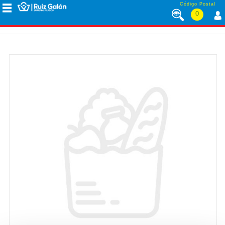
Saltar al contenido
Código Postal
0
MENÚ
CORPORATIVO
ALIMENTACIÓN
DESAYUNO
Y
MERIENDA
LÁCTEOS
CONGELADOS