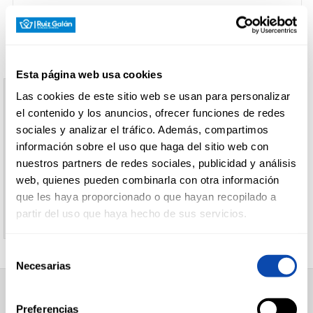
CARNICERÍA
Esta página web usa cookies
CHARCUTERÍA
Las cookies de este sitio web se usan para personalizar
Aviso
el contenido y los anuncios, ofrecer funciones de redes
sociales y analizar el tráfico. Además, compartimos
El producto indicado no existe
información sobre el uso que haga del sitio web con
QUESOS
AL
nuestros partners de redes sociales, publicidad y análisis
CORTE
Le invitamos a regresar a la página inicial de
web, quienes pueden combinarla con otra información
Supermercados Ruiz Galan
que les haya proporcionado o que hayan recopilado a
partir del uso que haya hecho de sus servicios.
FRUTAS Y
VERDURAS
Selección
Necesarias
de
consentimiento
BEBIDAS
SUPERMERCADO
Preferencias