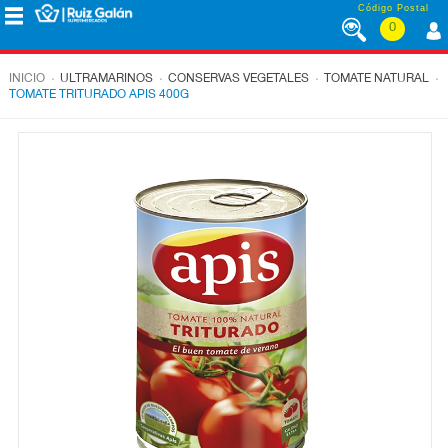
Saltar al contenido
Código Postal
0
MENÚ
CORPORATIVO
.
.
.
.
INICIO
ULTRAMARINOS
CONSERVAS VEGETALES
TOMATE NATURAL
TOMATE TRITURADO APIS 400G
ALIMENTACIÓN
DESAYUNO
Y
MERIENDA
LÁCTEOS
CONGELADOS