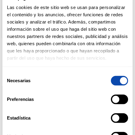
Carnes y Vegetales, S.L
Las cookies de este sitio web se usan para personalizar
Dirección del Operador:
Pol. Ind. El Prado c/sevilla, parcela 1 y 2 06800 Mérida
el contenido y los anuncios, ofrecer funciones de redes
DROGUERÍA
(Badajoz)
Y LIMPIEZA
sociales y analizar el tráfico. Además, compartimos
Cantidad neta:
información sobre el uso que haga del sitio web con
400 gr
nuestros partners de redes sociales, publicidad y análisis
web, quienes pueden combinarla con otra información
PERFUMERÍA
E HIGIENE
que les haya proporcionado o que hayan recopilado a
Productos relacionados
partir del uso que haya hecho de sus servicios.
MASCOTAS
Selección
Necesarias
de
consentimiento
HOGAR
Preferencias
Y
BAZAR
Estadística