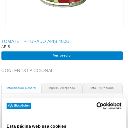
CARNICERÍA
CHARCUTERÍA
TOMATE TRITURADO APIS 400G
APIS
QUESOS
AL
CORTE
CONTENIDO ADICIONAL
Información General
Ingred. Alérgenos
Info. Nutricional
FRUTAS Y
VERDURAS
Denominación de alimento:
TOMATE TRITURADO APIS 400 GR
País de Origen:
España
BEBIDAS
Nombre del Operador:
Esta página web usa cookies