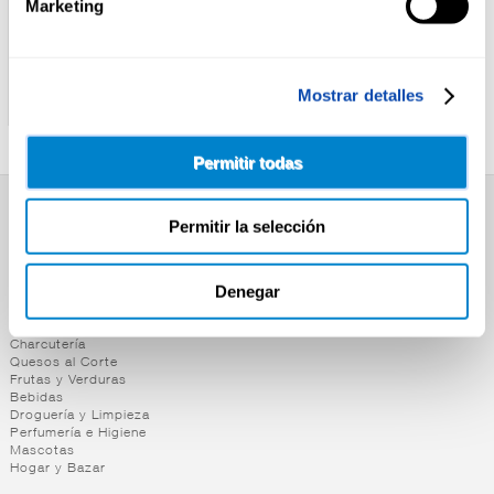
Marketing
ALTEZA
ALTEZA
TOMATE TROCEADO 1/2K
TOMATE ENTERO PELADO
Mostrar detalles
ALTEZA
ALTEZA 1/2 K
Permitir todas
Permitir la selección
SUPERMERCADO
Alimentación
Desayuno y Merienda
Denegar
Lácteos
Congelados
Carnicería
Charcutería
Quesos al Corte
Frutas y Verduras
Bebidas
Droguería y Limpieza
Perfumería e Higiene
Mascotas
Hogar y Bazar