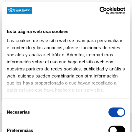
CARNICERÍA
Esta página web usa cookies
CHARCUTERÍA
Las cookies de este sitio web se usan para personalizar
Aviso
el contenido y los anuncios, ofrecer funciones de redes
sociales y analizar el tráfico. Además, compartimos
El producto indicado no existe
información sobre el uso que haga del sitio web con
QUESOS
AL
nuestros partners de redes sociales, publicidad y análisis
CORTE
Le invitamos a regresar a la página inicial de
web, quienes pueden combinarla con otra información
Supermercados Ruiz Galan
que les haya proporcionado o que hayan recopilado a
partir del uso que haya hecho de sus servicios.
FRUTAS Y
VERDURAS
Selección
Necesarias
de
consentimiento
BEBIDAS
SUPERMERCADO
Preferencias