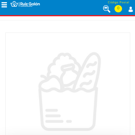
Saltar al contenido
Código Postal
0
MENÚ
CORPORATIVO
ALIMENTACIÓN
DESAYUNO
Y
MERIENDA
LÁCTEOS
CONGELADOS