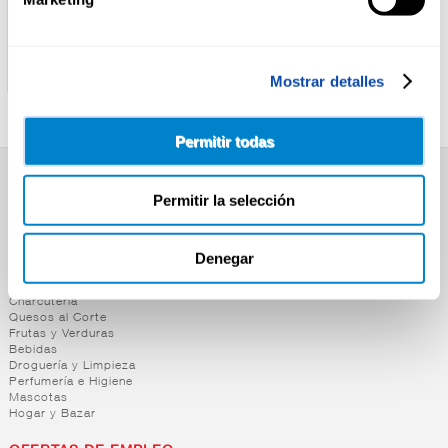
ALTEZA
SOLIS
TOMATE FRITO FRASCO
TOMATE FRITO SOLIS
ALTEZA 560G
BRIK 500G
Mostrar detalles
Permitir todas
SUPERMERCADO
Permitir la selección
Alimentación
Desayuno y Merienda
Lácteos
Denegar
Congelados
Carnicería
Charcutería
Quesos al Corte
Frutas y Verduras
Bebidas
Droguería y Limpieza
Perfumería e Higiene
Mascotas
Hogar y Bazar