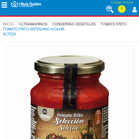
Saltar al contenido
Código Postal
0
MENÚ
CORPORATIVO
.
.
.
.
INICIO
ULTRAMARINOS
CONSERVAS VEGETALES
TOMATE FRITO
TOMATE FRITO ARTESANO A/OLIVA
ALTEZA
ALIMENTACIÓN
DESAYUNO
Y
MERIENDA
LÁCTEOS
CONGELADOS