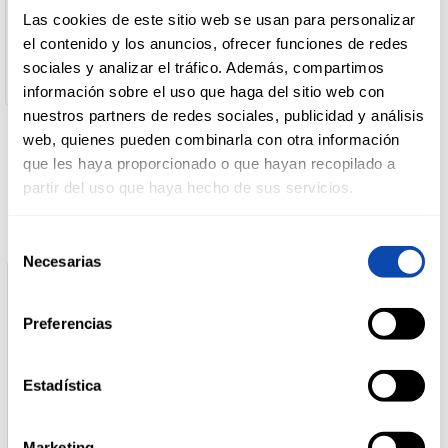
Nombre de Operador:
Las cookies de este sitio web se usan para personalizar
Desarrollo De Marcas
el contenido y los anuncios, ofrecer funciones de redes
Dirección del Operador:
DROGUERÍA
Carretera de Salamanca, 44 47195 ARROYO DE LA
Y LIMPIEZA
sociales y analizar el tráfico. Además, compartimos
ENCOMIENDA VALLADOLID España
información sobre el uso que haga del sitio web con
nuestros partners de redes sociales, publicidad y análisis
web, quienes pueden combinarla con otra información
PERFUMERÍA
E HIGIENE
Productos relacionados
que les haya proporcionado o que hayan recopilado a
partir del uso que haya hecho de sus servicios.
Selección
MASCOTAS
Necesarias
de
consentimiento
HOGAR
Preferencias
Y
BAZAR
Estadística
Marketing