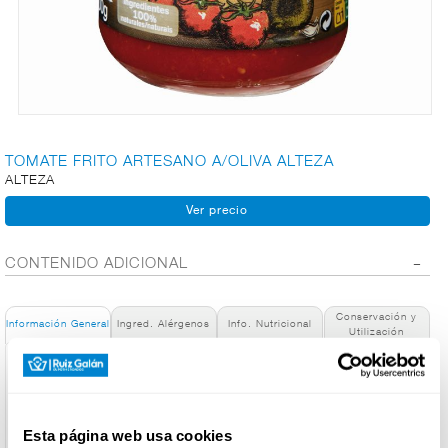
CARNICERÍA
CHARCUTERÍA
TOMATE FRITO ARTESANO A/OLIVA ALTEZA
ALTEZA
QUESOS
AL
CORTE
CONTENIDO ADICIONAL
Conservación y
FRUTAS Y
Información General
Ingred. Alérgenos
Info. Nutricional
Utilización
VERDURAS
Denominación de alimento:
Tomate Frito Selección
País de Origen:
BEBIDAS
España
Esta página web usa cookies