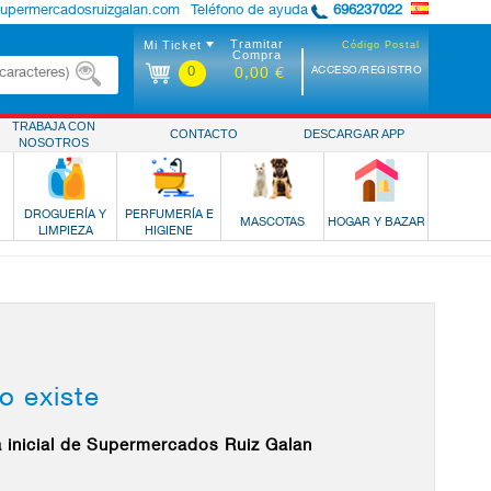
supermercadosruizgalan.com
Teléfono de ayuda
696237022
Tramitar
Mi Ticket
Código Postal
Compra
0
ACCESO/REGISTRO
0,00 €
TRABAJA CON
CONTACTO
DESCARGAR APP
NOSOTROS
DROGUERÍA Y
PERFUMERÍA E
MASCOTAS
HOGAR Y BAZAR
LIMPIEZA
HIGIENE
o existe
a inicial de Supermercados Ruiz Galan