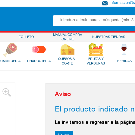
informacion@
MANUAL COMPRA
FOLLETO
NUESTRAS TIENDAS
ONLINE
QUESOS AL
FRUTAS Y
CARNICERÍA
CHARCUTERÍA
BEBIDAS
CORTE
VERDURAS
Aviso
El producto indicado n
Le invitamos a regresar a la págin