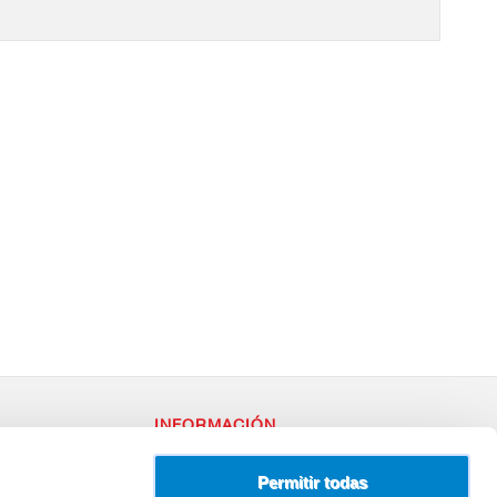
INFORMACIÓN
RY
Política de Privacidad
– 96
Uso de Cookies
Permitir todas
Terminos y Condiciones