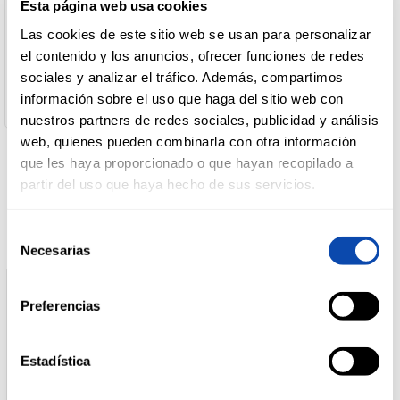
Nombre de Operador:
Esta página web usa cookies
Nestlé España, S.A.
Las cookies de este sitio web se usan para personalizar
Dirección del Operador:
DROGUERÍA
C/ Clara Campoamor, nº 2 08950 Esplugues de Llobregat
el contenido y los anuncios, ofrecer funciones de redes
Y LIMPIEZA
(Barcelona)
sociales y analizar el tráfico. Además, compartimos
Cantidad neta:
información sobre el uso que haga del sitio web con
190 gr
nuestros partners de redes sociales, publicidad y análisis
PERFUMERÍA
web, quienes pueden combinarla con otra información
E HIGIENE
que les haya proporcionado o que hayan recopilado a
Productos relacionados
partir del uso que haya hecho de sus servicios.
MASCOTAS
Selección
Necesarias
de
consentimiento
HOGAR
Y
Preferencias
BAZAR
Estadística