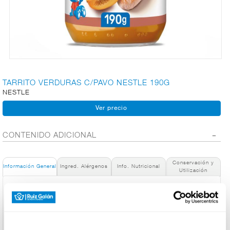
CARNICERÍA
CHARCUTERÍA
TARRITO VERDURAS C/PAVO NESTLE 190G
NESTLE
QUESOS
AL
CORTE
CONTENIDO ADICIONAL
Conservación y
FRUTAS Y
Información General
Ingred. Alérgenos
Info. Nutricional
Utilización
VERDURAS
Denominación de alimento:
NESTLÉ Verduritas con Pavo 190g
País de Origen:
BEBIDAS
España