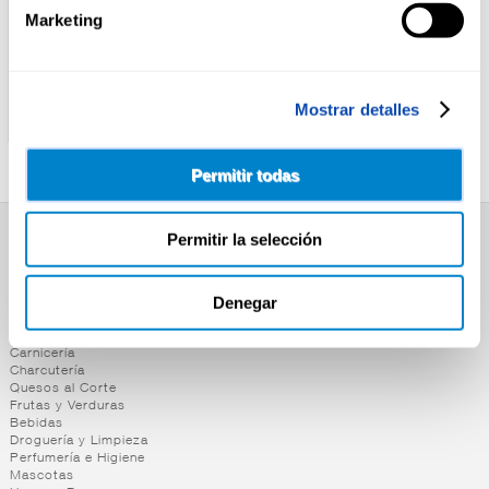
Marketing
NESTLE
NESTLE
PAPILLA LIQUIDA GALLETA
PAPILLA LIQUIDA 8
Mostrar detalles
NESTLE P-2
CER/MIEL NESTLE P-2
Permitir todas
Permitir la selección
SUPERMERCADO
Alimentación
Denegar
Desayuno y Merienda
Lácteos
Congelados
Carnicería
Charcutería
Quesos al Corte
Frutas y Verduras
Bebidas
Droguería y Limpieza
Perfumería e Higiene
Mascotas