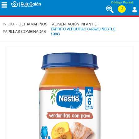
Saltar al contenido
Código Postal
0
MENÚ
CORPORATIVO
.
.
.
INICIO
ULTRAMARINOS
ALIMENTACIÓN INFANTIL
TARRITO VERDURAS C/PAVO NESTLE
.
PAPILLAS COMBINADAS
190G
ALIMENTACIÓN
DESAYUNO
Y
MERIENDA
LÁCTEOS
CONGELADOS