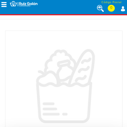
Saltar al contenido
Código Postal
0
MENÚ
CORPORATIVO
ALIMENTACIÓN
DESAYUNO
Y
MERIENDA
LÁCTEOS
CONGELADOS