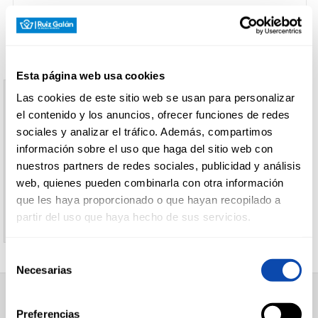
CARNICERÍA
Esta página web usa cookies
CHARCUTERÍA
Las cookies de este sitio web se usan para personalizar
Aviso
el contenido y los anuncios, ofrecer funciones de redes
sociales y analizar el tráfico. Además, compartimos
El producto indicado no existe
información sobre el uso que haga del sitio web con
QUESOS
AL
nuestros partners de redes sociales, publicidad y análisis
CORTE
Le invitamos a regresar a la página inicial de
web, quienes pueden combinarla con otra información
Supermercados Ruiz Galan
que les haya proporcionado o que hayan recopilado a
partir del uso que haya hecho de sus servicios.
FRUTAS Y
VERDURAS
Selección
Necesarias
de
consentimiento
BEBIDAS
SUPERMERCADO
Preferencias