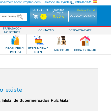
supermercadosruizgalan.com
Teléfono de ayuda
696237022
Tramitar
Mi Ticket
Código Postal
Compra
0
ACCESO/REGISTRO
0,00 €
TRABAJA CON
CONTACTO
DESCARGAR APP
NOSOTROS
DROGUERÍA Y
PERFUMERÍA E
MASCOTAS
HOGAR Y BAZAR
LIMPIEZA
HIGIENE
o existe
a inicial de Supermercados Ruiz Galan