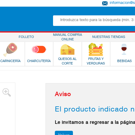
informacion@
MANUAL COMPRA
FOLLETO
NUESTRAS TIENDAS
ONLINE
QUESOS AL
FRUTAS Y
CARNICERÍA
CHARCUTERÍA
BEBIDAS
CORTE
VERDURAS
Aviso
El producto indicado n
Le invitamos a regresar a la págin