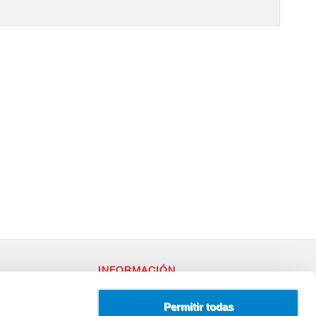
INFORMACIÓN
RY
Política de Privacidad
– 96
Uso de Cookies
Permitir todas
Terminos y Condiciones