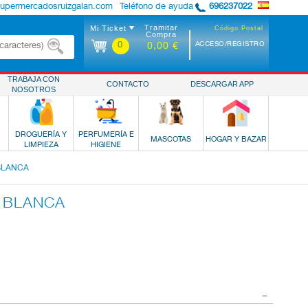
supermercadosruizgalan.com
Teléfono de ayuda
696237022
Tramitar
Mi Ticket
Código Postal
Compra
0
ACCESO/REGISTRO
0,00 €
TRABAJA CON
CONTACTO
DESCARGAR APP
NOSOTROS
DROGUERÍA Y
PERFUMERÍA E
MASCOTAS
HOGAR Y BAZAR
LIMPIEZA
HIGIENE
 BLANCA
A BLANCA