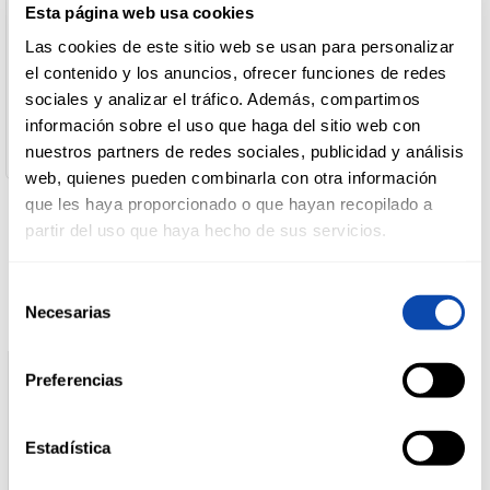
País de Origen:
Esta página web usa cookies
España
Nombre de Operador:
Las cookies de este sitio web se usan para personalizar
DROGUERÍA
COMERCIAL GALLO S.A.U.
el contenido y los anuncios, ofrecer funciones de redes
Y LIMPIEZA
Dirección del Operador:
sociales y analizar el tráfico. Además, compartimos
Avda Diagonal 468, 4-C. Barcelona. España
información sobre el uso que haga del sitio web con
Cantidad neta:
250 gr
nuestros partners de redes sociales, publicidad y análisis
PERFUMERÍA
E HIGIENE
web, quienes pueden combinarla con otra información
que les haya proporcionado o que hayan recopilado a
partir del uso que haya hecho de sus servicios.
Productos relacionados
MASCOTAS
Selección
Necesarias
de
consentimiento
HOGAR
Y
Preferencias
BAZAR
Estadística