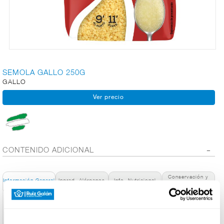
CARNICERÍA
CHARCUTERÍA
SEMOLA GALLO 250G
GALLO
QUESOS
AL
CORTE
CONTENIDO ADICIONAL
FRUTAS Y
VERDURAS
Conservación y
Información General
Ingred. Alérgenos
Info. Nutricional
Utilización
Denominación de alimento:
BEBIDAS
Sémola Gallo sémola de trigo paquete 250gr.