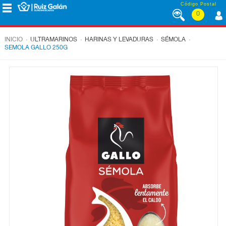
Saltar al contenido
Código Postal
0
MENÚ
CORPORATIVO
.
.
.
.
INICIO
ULTRAMARINOS
HARINAS Y LEVADURAS
SÉMOLA
SEMOLA GALLO 250G
ALIMENTACIÓN
DESAYUNO
Y
MERIENDA
LÁCTEOS
CONGELADOS