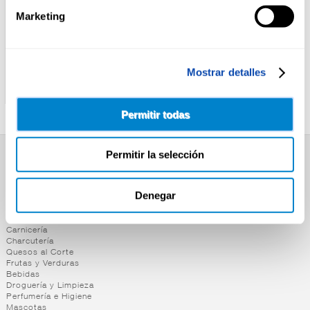
Marketing
GALLO
GALLO
Mostrar detalles
TALLARIN GALLO 400G
MACARRON Nº6 GALLO 1K
Permitir todas
Permitir la selección
SUPERMERCADO
Alimentación
Denegar
Desayuno y Merienda
Lácteos
Congelados
Carnicería
Charcutería
Quesos al Corte
Frutas y Verduras
Bebidas
Droguería y Limpieza
Perfumería e Higiene
Mascotas