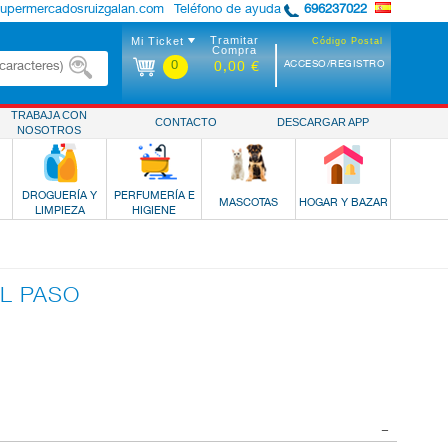
supermercadosruizgalan.com
Teléfono de ayuda
696237022
Tramitar
Mi Ticket
Código Postal
Compra
0
ACCESO/REGISTRO
0,00 €
TRABAJA CON
CONTACTO
DESCARGAR APP
NOSOTROS
DROGUERÍA Y
PERFUMERÍA E
MASCOTAS
HOGAR Y BAZAR
LIMPIEZA
HIGIENE
L PASO