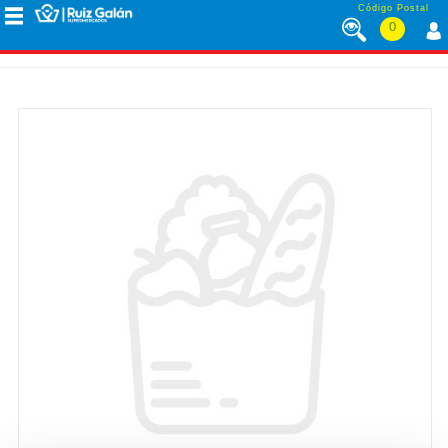
Saltar al contenido
Código Postal
0
MENÚ
CORPORATIVO
ALIMENTACIÓN
DESAYUNO
Y
MERIENDA
LÁCTEOS
CONGELADOS