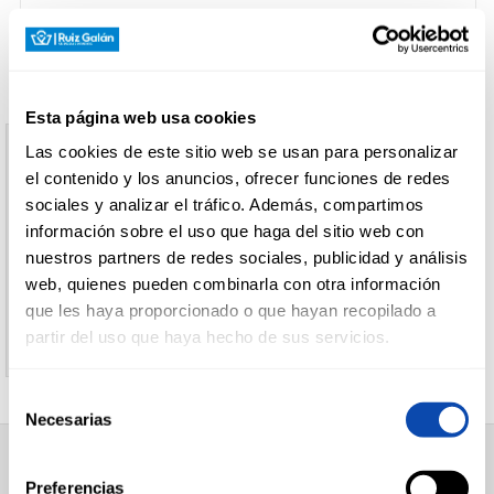
CARNICERÍA
Esta página web usa cookies
CHARCUTERÍA
Las cookies de este sitio web se usan para personalizar
Aviso
el contenido y los anuncios, ofrecer funciones de redes
sociales y analizar el tráfico. Además, compartimos
El producto indicado no existe
información sobre el uso que haga del sitio web con
QUESOS
AL
nuestros partners de redes sociales, publicidad y análisis
CORTE
Le invitamos a regresar a la página inicial de
web, quienes pueden combinarla con otra información
Supermercados Ruiz Galan
que les haya proporcionado o que hayan recopilado a
partir del uso que haya hecho de sus servicios.
FRUTAS Y
VERDURAS
Selección
Necesarias
de
consentimiento
BEBIDAS
SUPERMERCADO
Preferencias